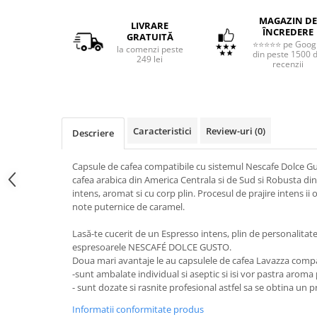
MAGAZIN DE
LIVRARE
ÎNCREDERE
GRATUITĂ
⭐⭐⭐⭐⭐ pe Goog
la comenzi peste
din peste 1500 
249 lei
recenzii
Caracteristici
Review-uri
(0)
Descriere
Capsule de cafea compatibile cu sistemul Nescafe Dolce Gu
cafea arabica din America Centrala si de Sud si Robusta din
intens, aromat si cu corp plin. Procesul de prajire intens ii 
note puternice de caramel.
Lasă-te cucerit de un Espresso intens, plin de personalitat
espresoarele NESCAFÉ DOLCE GUSTO.
Doua mari avantaje le au capsulele de cafea Lavazza compa
-sunt ambalate individual si aseptic si isi vor pastra arom
- sunt dozate si rasnite profesional astfel sa se obtina un 
Informatii conformitate produs