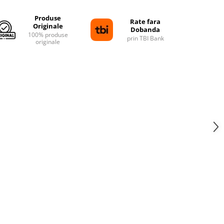
Produse
Rate fara
Originale
Dobanda
100% produse
prin TBI Bank
originale