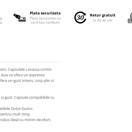
Plata securizata
Retur gratuit
Plata securizata cu
le
în 30 de zile
card sau ramburs
de
sto. Capsulele Lavazza contin
 Asia ce ofera un espresso
ofera un gust intens, corp plin si
e și gust. Capsule compatibile cu
tibile Dolce Gusto:
a pentru mult timp.
produs ideal cu minim de efort.