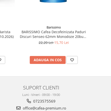
Barissimo
arista
BARISSIMO Cafea Decofeinizata Paduri
DAVIDOFF 
.10.2026)
Discuri Senseo 62mm Monodoze 20buc -
140g
22,20 Lei
15,70 Lei
ADAUGA IN COS
AD
SUPORT CLIENTI
Luni - Vineri - 09:00 - 19:00
0723575569
office@cafea-premium.ro