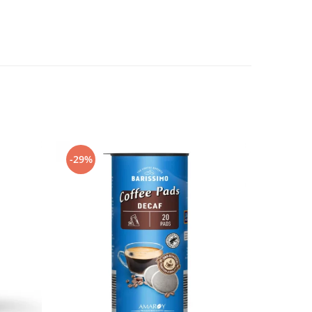
-29%
-25%