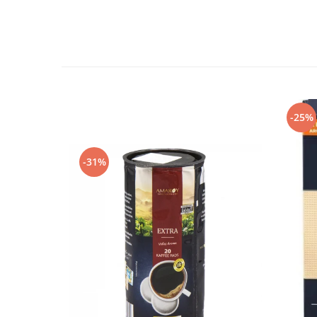
-25%
-31%