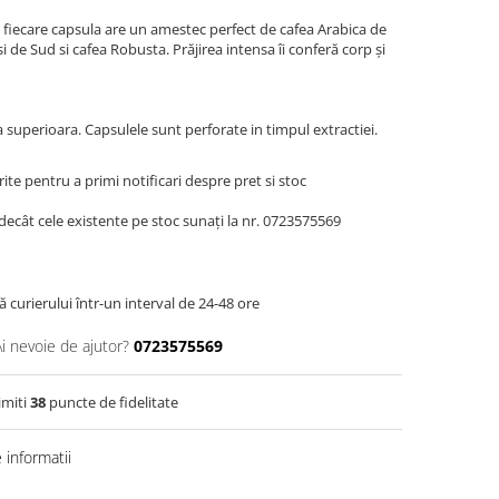
 fiecare capsula are un amestec perfect de cafea Arabica de
i de Sud si cafea Robusta. Prăjirea intensa îi conferă corp și
ea superioara. Capsulele sunt perforate in timpul extractiei.
te pentru a primi notificari despre pret si stoc
decât cele existente pe stoc sunați la nr. 0723575569
 curierului într-un interval de 24-48 ore
Ai nevoie de ajutor?
0723575569
imiti
38
puncte de fidelitate
informatii