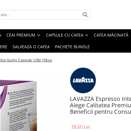
A
CEAI PREMIUM
CAPSULE CU CAFEA
CAFEA MĂCINATĂ
IERE
SALVEAZA O CAFEA
PACHETE BUNDLE
lce Gusto Capsule 128g 16buc
LAVAZZA Espresso Inte
Alege Calitatea Premium
Beneficii pentru Cons
38,60 Lei