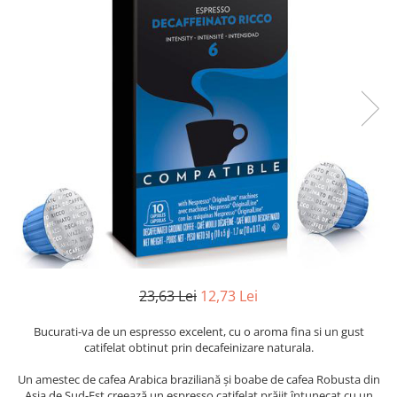
23,63 Lei
12,73 Lei
Bucurati-va de un espresso excelent, cu o aroma fina si un gust
catifelat obtinut prin decafeinizare naturala.
Un amestec de cafea Arabica braziliană și boabe de cafea Robusta din
Asia de Sud-Est creează un espresso catifelat prăjit întunecat cu un