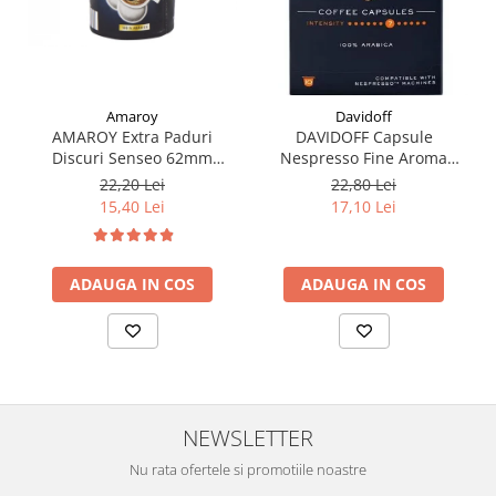
Amaroy
Davidoff
AMAROY Extra Paduri
DAVIDOFF Capsule
Discuri Senseo 62mm
Nespresso Fine Aroma
Monodoze 20buc 140g
Espresso Elegant & Fragrant
22,20 Lei
22,80 Lei
10x5.5g
15,40 Lei
17,10 Lei
ADAUGA IN COS
ADAUGA IN COS
NEWSLETTER
Nu rata ofertele si promotiile noastre