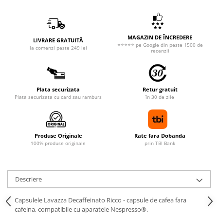
MAGAZIN DE ÎNCREDERE
LIVRARE GRATUITĂ
⭐⭐⭐⭐⭐ pe Google din peste 1500 de
la comenzi peste 249 lei
recenzii
Plata securizata
Retur gratuit
Plata securizata cu card sau ramburs
în 30 de zile
Produse Originale
Rate fara Dobanda
100% produse originale
prin TBI Bank
Descriere
Capsulele Lavazza Decaffeinato Ricco - capsule de cafea fara
cafeina, compatibile cu aparatele Nespresso®.