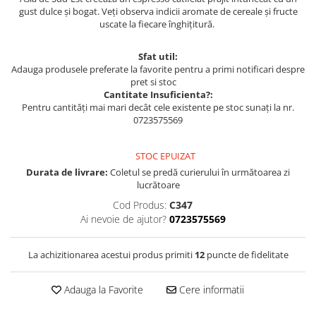
gust dulce și bogat. Veți observa indicii aromate de cereale și fructe
uscate la fiecare înghițitură.
Sfat util:
Adauga produsele preferate la favorite pentru a primi notificari despre
pret si stoc
Cantitate Insuficienta?:
Pentru cantități mai mari decât cele existente pe stoc sunați la nr.
0723575569
STOC EPUIZAT
Durata de livrare:
Coletul se predă curierului în următoarea zi
lucrătoare
Cod Produs:
C347
Ai nevoie de ajutor?
0723575569
La achizitionarea acestui produs primiti
12
puncte de fidelitate
Adauga la Favorite
Cere informatii