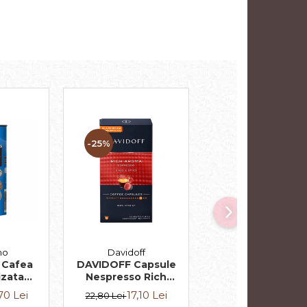
-25%
-25%
mo
Davidoff
Davidoff
 Cafea
DAVIDOFF Capsule
DAVIDOFF Capsu
izata
Nespresso Rich
Nespresso
scuri
Aroma Espresso
Espresso 57
70 Lei
17,10 Lei
17,10 Lei
22,80 Lei
22,80 Lei
62mm
10x5.5g
Ristretto 10x5.5