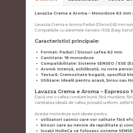
Lavazza Crema e Aroma – Monodoze 62 mm pe
Lavazza Crema e Aroma Paduri (Discuri) 62 mm sunt 
Compatibile cu sistemele Senseo / ESE (Easy Servin
Caracteristici principale:
Format:
Paduri / Discuri cafea 62 mm
Cantitate:
18 monodoze
Compatibilitate:
Sisteme SENSEO / ESE (Ea
Aromă:
Intensă, echilibrată, cu note persi
Textură:
Cremozitate bogată, specifică bl
Utilizare:
Ideală pentru acasă, birou sau 
Lavazza Crema e Aroma – Espresso i
Dacă vrei o cafea constant bună, fără murdărie, făr
cantitatea ideală de cafea, presată uniform, astfel 
Aceste monodoze sunt ideale pentru:
utilizatori casnici care vor calitate fără efo
birouri care au nevoie de rapiditate și con
locații HoReCa ce folosesc sisteme SENSE