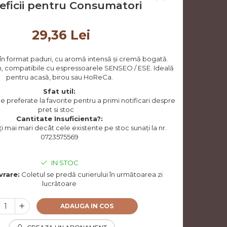
eficii pentru Consumatori
29,36 Lei
în format paduri, cu aromă intensă și cremă bogată.
, compatibile cu espressoarele SENSEO / ESE. Ideală
pentru acasă, birou sau HoReCa.
Sfat util:
preferate la favorite pentru a primi notificari despre
pret si stoc
Cantitate Insuficienta?:
i mai mari decât cele existente pe stoc sunați la nr.
0723575569
IN STOC
vrare:
Coletul se predă curierului în următoarea zi
lucrătoare
ADAUGA IN COS