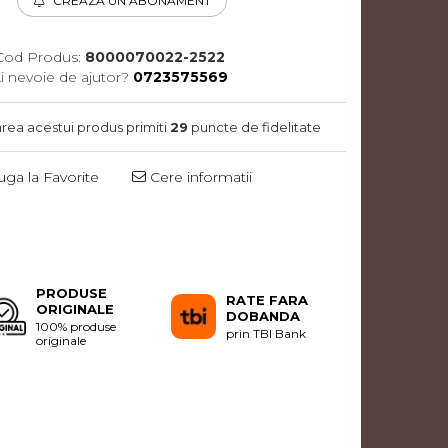
CREAZA UN ABONAMENT
Cod Produs:
8000070022-2522
i nevoie de ajutor?
0723575569
area acestui produs primiti
29
puncte de fidelitate
ga la Favorite
Cere informatii
Distribuie
pe
Facebook
PRODUSE
RATE FARA
ORIGINALE
DOBANDA
100% produse
prin TBI Bank
originale