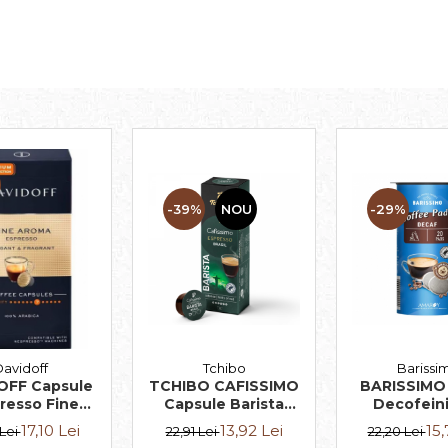
-39%
NOU
-29%
avidoff
Tchibo
Barissi
OFF Capsule
TCHIBO CAFISSIMO
BARISSIMO
resso Fine
Capsule Barista
Decofein
a Espresso
Espresso Brasil 10
Paduri Di
17,10 Lei
13,92 Lei
15,
 Lei
22,91 Lei
22,20 Lei
t & Fragrant
buc 80g
Senseo 