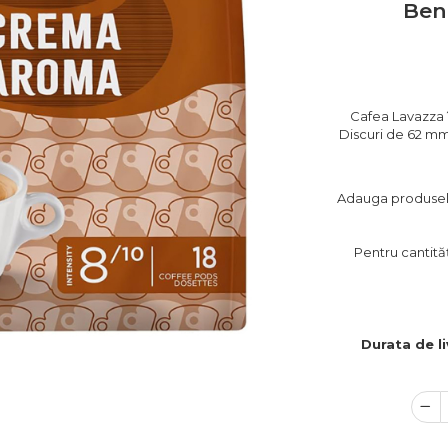
Ben
Cafea Lavazza 
Discuri de 62 mm
Adauga produsele 
Pentru cantităț
Durata de li