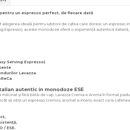
ntru un espresso perfect, de fiecare dată
alegerea ideală pentru iubitorii de cafea care doresc un espresso int
g Espresso), aceste monodoze oferă o experiență autentică italiană, c
sy Serving Espresso)
stente
endurilor Lavazza
HoReCa
talian autentic în monodoze ESE
ă măcinat și fără bătăi de cap, Lavazza Crema e Aroma în format paduri
încât să obții un espresso cremos, aromat și intens, exact ca la cafenea
rt,
sistență,
O / ESE.