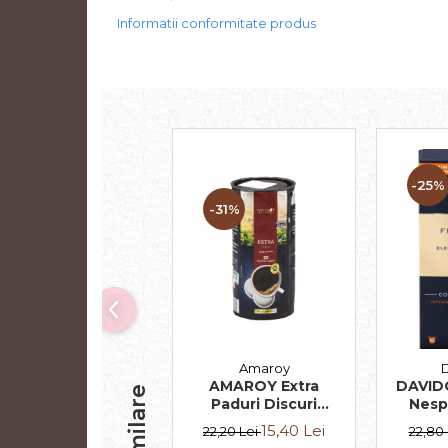
Informatii conformitate produs
-25%
-31%
Amaroy
D
AMAROY Extra
DAVID
Paduri Discuri
Nesp
Senseo 62mm
Arom
15,40 Lei
22,20 Lei
22,80
Monodoze 20buc
Elegan