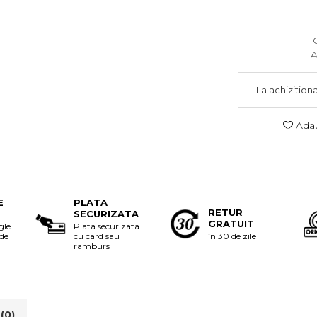
A
La achizition
Adau
E
PLATA
RETUR
SECURIZATA
GRATUIT
gle
Plata securizata
 de
cu card sau
în 30 de zile
ramburs
i
(0)