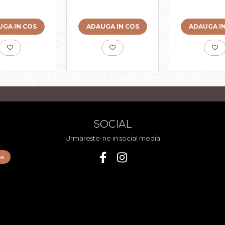
0x5.5g
(27.10.2026)
Monodoze 2
140g
GA IN COS
ADAUGA IN COS
ADAUGA I
SOCIAL
Urmareste-ne in social media