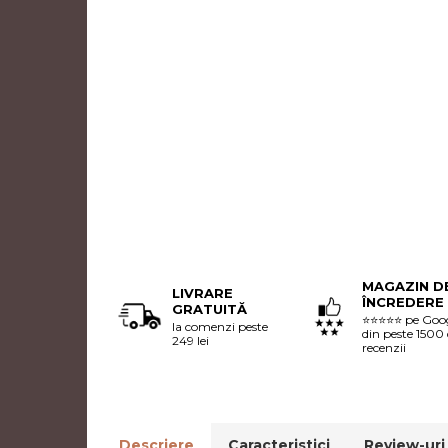
MAGAZIN D
LIVRARE
ÎNCREDERE
GRATUITĂ
⭐⭐⭐⭐⭐ pe Goo
la comenzi peste
din peste 1500
249 lei
recenzii
Descriere
Caracteristici
Review-ur