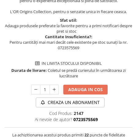
pentru o experienta exceptionala si plina de satisfactii.
L'OR Origins Collection, pentru o senzatie unica in fiecare ceasca.
Sfat util:
Adauga produsele preferate la favorite pentru a primi notificari despre
pret si stoc
Cantitate Insuficienta?:
Pentru cantități mai mari decât cele existente pe stoc sunați la nr.
0723575569
IN LIMITA STOCULUI DISPONIBIL
Durata de livrare:
Coletul se predă curierului în următoarea zi
lucrătoare
ADAUGA IN COS
CREAZA UN ABONAMENT
Cod Produs:
2147
Ai nevoie de ajutor?
0723575569
La achizitionarea acestui produs primiti
22
puncte de fidelitate