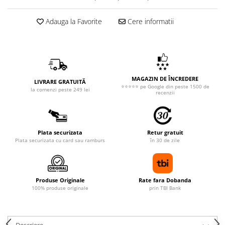
Adauga la Favorite
Cere informatii
MAGAZIN DE ÎNCREDERE
LIVRARE GRATUITĂ
⭐⭐⭐⭐⭐ pe Google din peste 1500 de
la comenzi peste 249 lei
recenzii
Plata securizata
Retur gratuit
Plata securizata cu card sau ramburs
în 30 de zile
Produse Originale
Rate fara Dobanda
100% produse originale
prin TBI Bank
Descriere