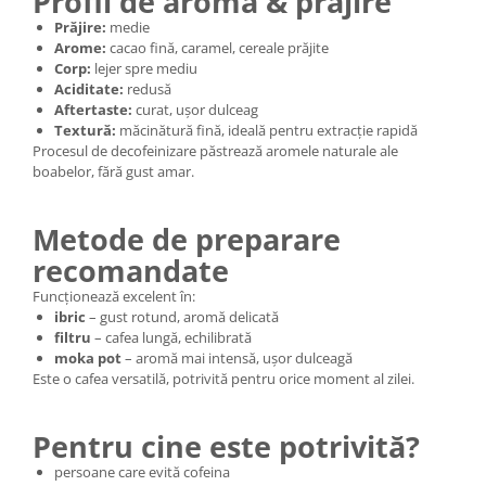
Profil de aromă & prăjire
Prăjire:
medie
Arome:
cacao fină, caramel, cereale prăjite
Corp:
lejer spre mediu
Aciditate:
redusă
Aftertaste:
curat, ușor dulceag
Textură:
măcinătură fină, ideală pentru extracție rapidă
Procesul de decofeinizare păstrează aromele naturale ale
boabelor, fără gust amar.
Metode de preparare
recomandate
Funcționează excelent în:
ibric
– gust rotund, aromă delicată
filtru
– cafea lungă, echilibrată
moka pot
– aromă mai intensă, ușor dulceagă
Este o cafea versatilă, potrivită pentru orice moment al zilei.
Pentru cine este potrivită?
persoane care evită cofeina