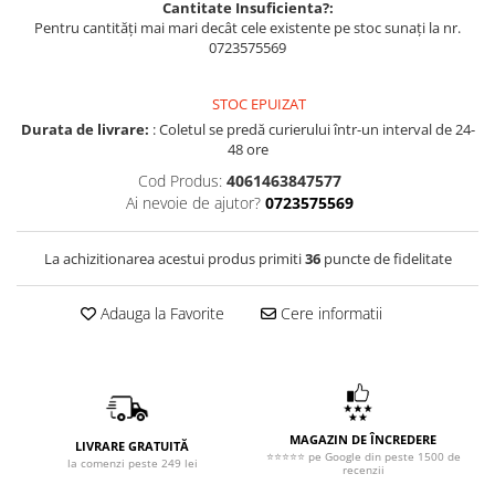
Cantitate Insuficienta?:
Pentru cantități mai mari decât cele existente pe stoc sunați la nr.
0723575569
STOC EPUIZAT
Durata de livrare:
: Coletul se predă curierului într-un interval de 24-
48 ore
Cod Produs:
4061463847577
Ai nevoie de ajutor?
0723575569
La achizitionarea acestui produs primiti
36
puncte de fidelitate
Adauga la Favorite
Cere informatii
MAGAZIN DE ÎNCREDERE
LIVRARE GRATUITĂ
⭐⭐⭐⭐⭐ pe Google din peste 1500 de
la comenzi peste 249 lei
recenzii