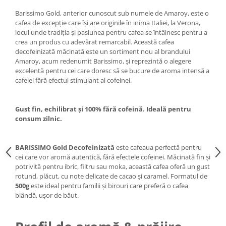
Barissimo Gold, anterior cunoscut sub numele de Amaroy, este o
cafea de excepție care își are originile în inima Italiei, la Verona,
locul unde tradiția și pasiunea pentru cafea se întâlnesc pentru a
crea un produs cu adevărat remarcabil. Această cafea
decofeinizată măcinată este un sortiment nou al brandului
Amaroy, acum redenumit Barissimo, și reprezintă o alegere
excelentă pentru cei care doresc să se bucure de aroma intensă a
cafelei fără efectul stimulant al cofeinei.
Gust fin, echilibrat și 100% fără cofeină. Ideală pentru
consum zilnic.
BARISSIMO Gold Decofeinizată
este cafeaua perfectă pentru
cei care vor aromă autentică, fără efectele cofeinei. Măcinată fin și
potrivită pentru ibric, filtru sau moka, această cafea oferă un gust
rotund, plăcut, cu note delicate de cacao și caramel. Formatul de
500g
este ideal pentru familii și birouri care preferă o cafea
blândă, ușor de băut.