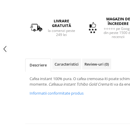
MAGAZIN DE
LIVRARE
ÎNCREDERE
GRATUITĂ
⭐⭐⭐⭐⭐ pe Goog
la comenzi peste
din peste 1500 
249 lei
recenzii
Caracteristici
Review-uri
(0)
Descriere
Cafea instant 100% pura. O cafea cremoasa iti poate schimb
momente.
Cafeaua instant Tchibo Gold Crema
iti va da ene
Informatii conformitate produs