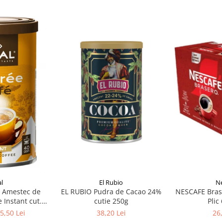
El Rubio
l
Ne
EL RUBIO Pudra de Cacao 24%
, Amestec de
NESCAFE Brase
cutie 250g
 Instant cut.
Plic
g
38,20 Lei
5,50 Lei
26