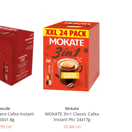
Mokate
scafe
MOKATE 3in1 Classic Cafea
LA FESTA 
ro Cafea Instant
Instant Plic 24x17g
Gust C
 60x1.8g
20,84 Lei
,99 Lei