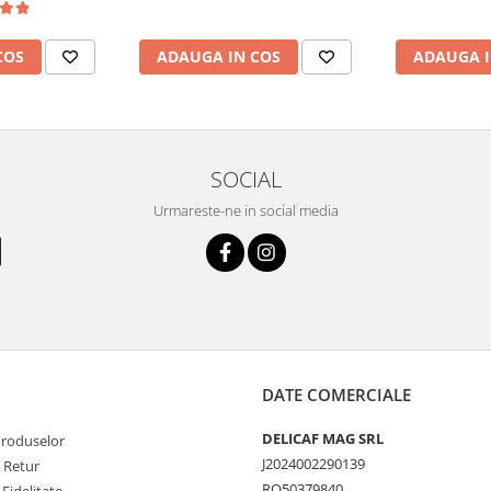
ADAUGA IN COS
COS
ADAUGA I
SOCIAL
Urmareste-ne in social media
DATE COMERCIALE
DELICAF MAG SRL
Produselor
J2024002290139
e Retur
RO50379840