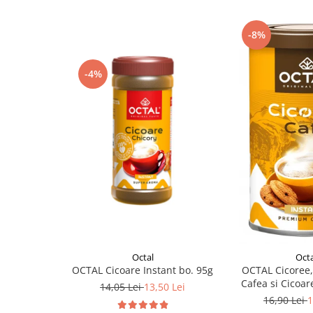
-8%
-4%
Octal
Octa
OCTAL Cicoare Instant bo. 95g
OCTAL Cicoree
Cafea si Cicoare
14,05 Lei
13,50 Lei
100
16,90 Lei
1