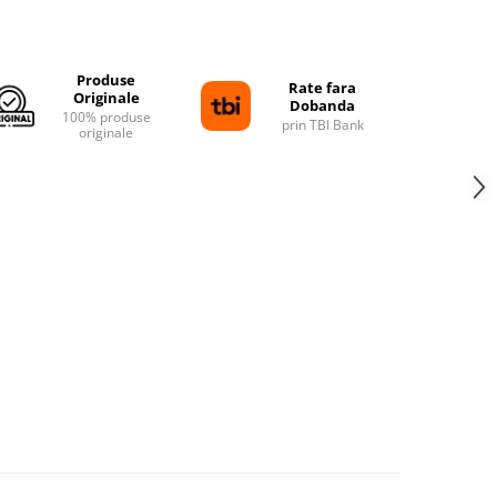
Distribuie
pe
Facebook
Produse
Rate fara
Originale
Dobanda
100% produse
prin TBI Bank
originale