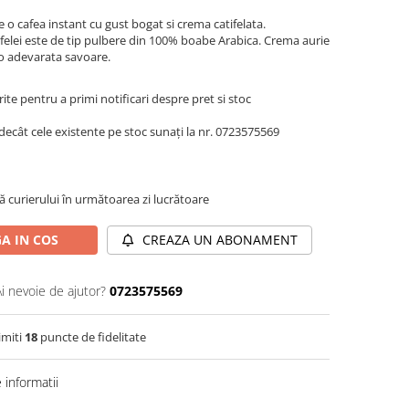
e o cafea instant cu gust bogat si crema catifelata.
cafelei este de tip pulbere din 100% boabe Arabica.
Crema aurie
 o adevarata savoare.
te pentru a primi notificari despre pret si stoc
decât cele existente pe stoc sunați la nr. 0723575569
ă curierului în următoarea zi lucrătoare
A IN COS
CREAZA UN ABONAMENT
Ai nevoie de ajutor?
0723575569
imiti
18
puncte de fidelitate
informatii