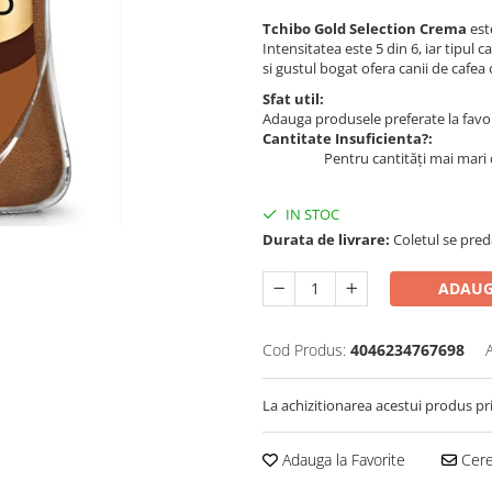
Tchibo Gold Selection Crema
est
Intensitatea este 5 din 6, iar tipul 
si gustul bogat ofera canii de cafea
Sfat util:
Adauga produsele preferate la favori
Cantitate Insuficienta?:
Pentru cantități mai mari 
IN STOC
Durata de livrare:
Coletul se pred
ADAUG
Cod Produs:
4046234767698
La achizitionarea acestui produs pr
Adauga la Favorite
Cere 