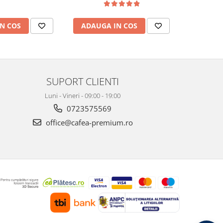
ADAUGA IN COS
ADAUG
N COS
SUPORT CLIENTI
Luni - Vineri - 09:00 - 19:00
0723575569
office@cafea-premium.ro