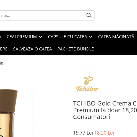
A
CEAI PREMIUM
CAPSULE CU CAFEA
CAFEA MĂCINATĂ
IERE
SALVEAZA O CAFEA
PACHETE BUNDLE
0g
TCHIBO Gold Crema Caf
Premium la doar 18,20 l
Consumatori
19,77 Lei
18,20 Lei