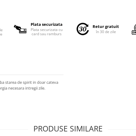
Plata securizata
Retur gratuit
Plata securizata cu
le
în 30 de zile
card sau ramburs
de
a starea de spirit in doar cateva
rgia necesara intregii zile.
PRODUSE SIMILARE