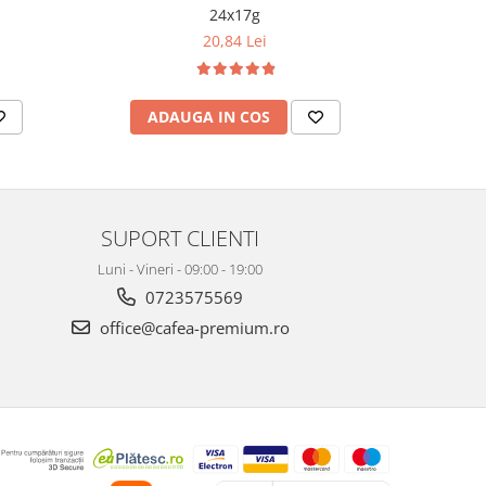
24x17g
20,84 Lei
ADAUGA IN COS
AD
SUPORT CLIENTI
Luni - Vineri - 09:00 - 19:00
0723575569
office@cafea-premium.ro