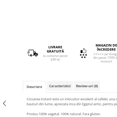
MAGAZIN DE
LIVRARE
ÎNCREDERE
GRATUITĂ
⭐⭐⭐⭐⭐ pe Goog
la comenzi peste
din peste 1500 
249 lei
recenzii
Caracteristici
Review-uri
(8)
Descriere
Cicoarea instant este un inlocuitor excelent al cafelei, un
bauturi din lume, apreciata inca din Egiptul antic, pentru pr
Produs 100% vegetal. 100% natural. Fara gluten.