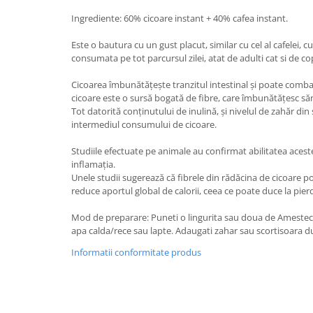
Ingrediente: 60% cicoare instant + 40% cafea instant.
Este o bautura cu un gust placut, similar cu cel al cafelei, c
consumata pe tot parcursul zilei, atat de adulti cat si de cop
Cicoarea îmbunătățește tranzitul intestinal și poate comba
cicoare este o sursă bogată de fibre, care îmbunătățesc să
Tot datorită conținutului de inulină, și nivelul de zahăr di
intermediul consumului de cicoare.
Studiile efectuate pe animale au confirmat abilitatea aces
inflamația.
Unele studii sugerează că fibrele din rădăcina de cicoare p
reduce aportul global de calorii, ceea ce poate duce la pier
Mod de preparare: Puneti o lingurita sau doua de Amestec 
apa calda/rece sau lapte. Adaugati zahar sau scortisoara d
Informatii conformitate produs