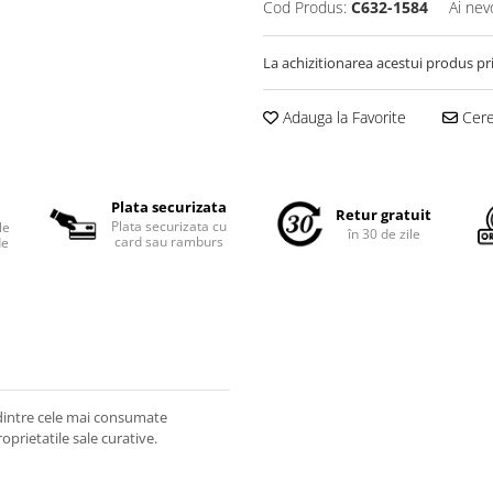
Cod Produs:
C632-1584
Ai nev
La achizitionarea acestui produs pr
Adauga la Favorite
Cere 
Plata securizata
Retur gratuit
Plata securizata cu
le
în 30 de zile
card sau ramburs
de
a dintre cele mai consumate
oprietatile sale curative.