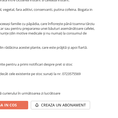
ata intre cicoarea instant si cafeaua instant.
l, vegetal, fara aditivi, conservanti, putina cofeina. Bogata in
aceeași familie cu păpădia, care înflorește până toamna târziu
ntar sau pentru prepararea unei băuturi asemănătoare cafelei,
 renunțe (din motive medicale și nu numai) la consumul de
 rădăcina acestei plante, care este prăjită și apoi fiartă.
te pentru a primi notificari despre pret si stoc
decât cele existente pe stoc sunați la nr. 0723575569
ă curierului în următoarea zi lucrătoare
A IN COS
CREAZA UN ABONAMENT