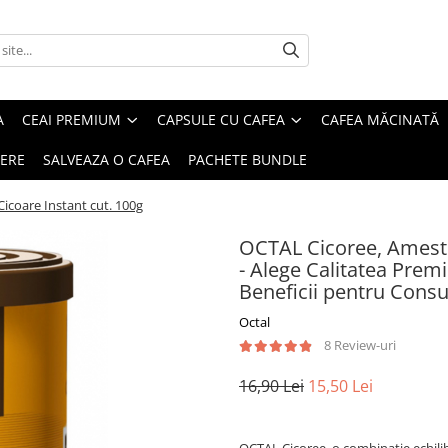
A
CEAI PREMIUM
CAPSULE CU CAFEA
CAFEA MĂCINATĂ
IERE
SALVEAZA O CAFEA
PACHETE BUNDLE
icoare Instant cut. 100g
OCTAL Cicoree, Amestec
- Alege Calitatea Premiu
Beneficii pentru Cons
Octal
8 Review-uri
16,90 Lei
15,50 Lei