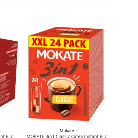
Mokate
t Plic
MOKATE 3in1 Classic Cafea Instant Plic
LA FESTA C