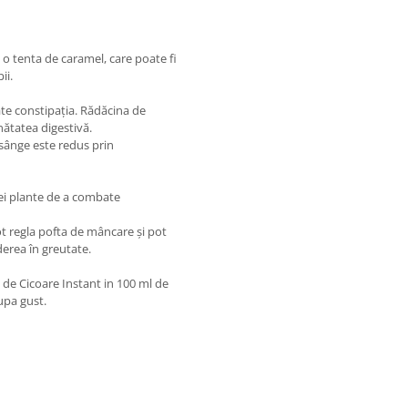
u o tenta de caramel, care poate fi
ii.
te constipația. Rădăcina de
nătatea digestivă.
n sânge este redus prin
tei plante de a combate
ot regla pofta de mâncare și pot
derea în greutate.
de Cicoare Instant in 100 ml de
upa gust.