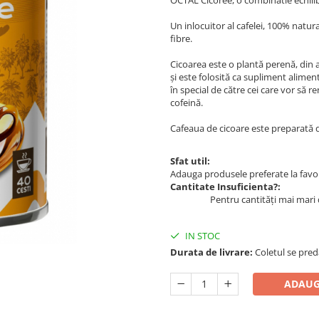
OCTAL Cicoree, o combinatie echilibr
Un inlocuitor al cafelei, 100% natura
fibre.
Cicoarea este o plantă perenă, din 
și este folosită ca supliment alime
în special de către cei care vor să
cofeină.
Cafeaua de cicoare este preparată din
Sfat util:
Adauga produsele preferate la favori
Cantitate Insuficienta?:
Pentru cantități mai mari 
IN STOC
Durata de livrare:
Coletul se pred
ADAUG