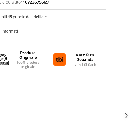
oie de ajutor?
0723575569
imiti
15
puncte de fidelitate
informatii
Produse
Rate fara
Originale
Dobanda
100% produse
prin TBI Bank
originale