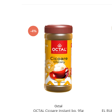
-4%
Octal
OCTAL Cicoare Instant bo. 95g
EL RU