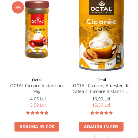
-4%
Octal
Octal
OCTAL Cicoare Instant bo.
OCTAL Cicoree, Amestec de
95g
Cafea si Cicoare Instant cut.
100g
14,05 Lei
16,90 Lei
13,50 Lei
15,50 Lei
ADAUGA IN COS
ADAUGA IN COS