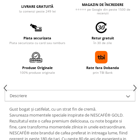
MAGAZIN DE ÎNCREDERE
LIVRARE GRATUITĂ
⭐⭐⭐⭐⭐ pe Google din peste 1500 de
la comenzi peste 249 lei
recenzii
Plata securizata
Retur gratuit
Plata securizata cu card sau ramburs
în 30 de zile
Produse Originale
Rate fara Dobanda
100% produse originale
prin TBI Bank
Descriere
Gust bogat și catifelat, cu un strat fin de cremă.
Savureaza momentele speciale inspirate de NESCAFÉ® GOLD.
Rezultatul este o cafea premium delicioasa, cu note bogate si
fine, care transforma momentele zilnice in unele extraordinare.
NESCAFÉ® este brandul de cafea preferat in intreaga lume, fiind
prezent in peste 180 de tari. Cu peste 80 de ani de experienta in