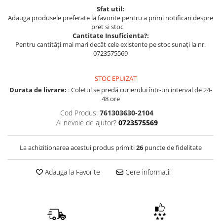
Sfat util:
Adauga produsele preferate la favorite pentru a primi notificari despre
pret si stoc
Cantitate Insuficienta?:
Pentru cantități mai mari decât cele existente pe stoc sunați la nr.
0723575569
STOC EPUIZAT
Durata de livrare:
: Coletul se predă curierului într-un interval de 24-
48 ore
Cod Produs:
761303630-2104
Ai nevoie de ajutor?
0723575569
La achizitionarea acestui produs primiti
26
puncte de fidelitate
Adauga la Favorite
Cere informatii