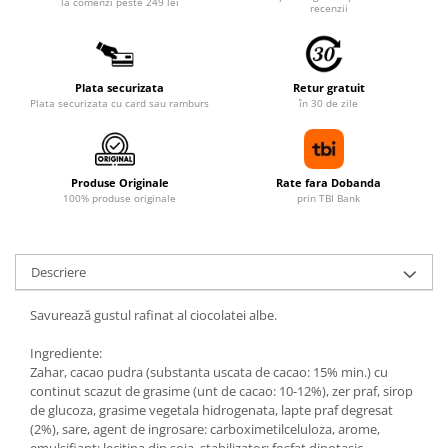
la comenzi peste 249 lei
recenzii
Plata securizata
Retur gratuit
Plata securizata cu card sau ramburs
în 30 de zile
Produse Originale
Rate fara Dobanda
100% produse originale
prin TBI Bank
Descriere
Savurează gustul rafinat al ciocolatei albe.
Ingrediente:
Zahar, cacao pudra (substanta uscata de cacao: 15% min.) cu
continut scazut de grasime (unt de cacao: 10-12%), zer praf, sirop
de glucoza, grasime vegetala hidrogenata, lapte praf degresat
(2%), sare, agent de ingrosare: carboximetilceluloza, arome,
emulsifiant: lecitina din soia, stabilizator: fosfat dipotasic.