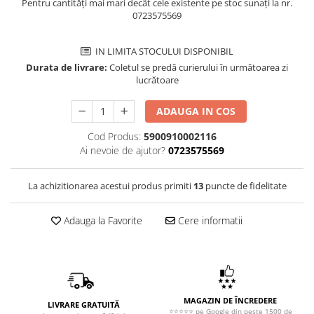
Pentru cantități mai mari decât cele existente pe stoc sunați la nr.
0723575569
IN LIMITA STOCULUI DISPONIBIL
Durata de livrare:
Coletul se predă curierului în următoarea zi
lucrătoare
ADAUGA IN COS
Cod Produs:
5900910002116
Ai nevoie de ajutor?
0723575569
La achizitionarea acestui produs primiti
13
puncte de fidelitate
Adauga la Favorite
Cere informatii
MAGAZIN DE ÎNCREDERE
LIVRARE GRATUITĂ
⭐⭐⭐⭐⭐ pe Google din peste 1500 de