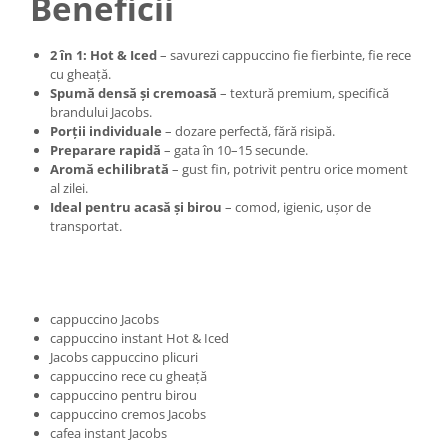
Beneficii
2 în 1: Hot & Iced
– savurezi cappuccino fie fierbinte, fie rece
cu gheață.
Spumă densă și cremoasă
– textură premium, specifică
brandului Jacobs.
Porții individuale
– dozare perfectă, fără risipă.
Preparare rapidă
– gata în 10–15 secunde.
Aromă echilibrată
– gust fin, potrivit pentru orice moment
al zilei.
Ideal pentru acasă și birou
– comod, igienic, ușor de
transportat.
cappuccino Jacobs
cappuccino instant Hot & Iced
Jacobs cappuccino plicuri
cappuccino rece cu gheață
cappuccino pentru birou
cappuccino cremos Jacobs
cafea instant Jacobs