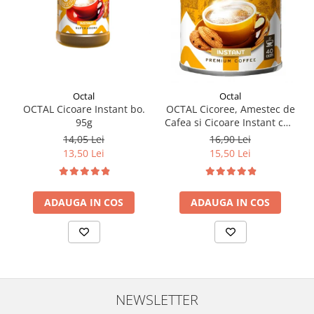
Octal
Octal
OCTAL Cicoare Instant bo.
OCTAL Cicoree, Amestec de
95g
Cafea si Cicoare Instant cut.
100g
14,05 Lei
16,90 Lei
13,50 Lei
15,50 Lei
ADAUGA IN COS
ADAUGA IN COS
NEWSLETTER