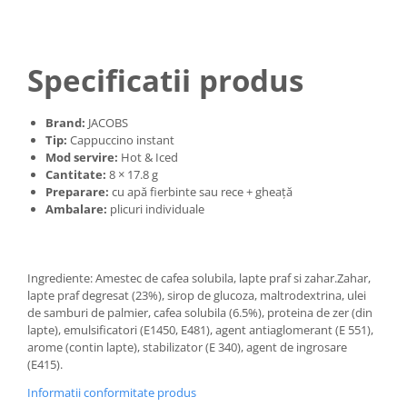
Specificatii produs
Brand:
JACOBS
Tip:
Cappuccino instant
Mod servire:
Hot & Iced
Cantitate:
8 × 17.8 g
Preparare:
cu apă fierbinte sau rece + gheață
Ambalare:
plicuri individuale
Ingrediente: Amestec de cafea solubila, lapte praf si zahar.Zahar,
lapte praf degresat (23%), sirop de glucoza, maltrodextrina, ulei
de samburi de palmier, cafea solubila (6.5%), proteina de zer (din
lapte), emulsificatori (E1450, E481), agent antiaglomerant (E 551),
arome (contin lapte), stabilizator (E 340), agent de ingrosare
(E415).
Informatii conformitate produs