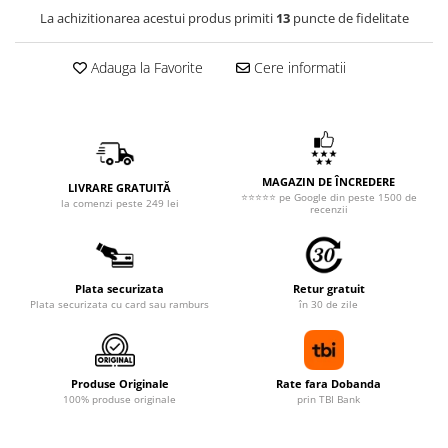
La achizitionarea acestui produs primiti
13
puncte de fidelitate
Adauga la Favorite
Cere informatii
MAGAZIN DE ÎNCREDERE
LIVRARE GRATUITĂ
⭐⭐⭐⭐⭐ pe Google din peste 1500 de
la comenzi peste 249 lei
recenzii
Plata securizata
Retur gratuit
Plata securizata cu card sau ramburs
în 30 de zile
Produse Originale
Rate fara Dobanda
100% produse originale
prin TBI Bank