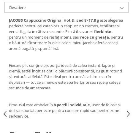
Descriere
JACOBS Cappuccino Original Hot & Iced 8×17.8 g
este alegerea
perfectă pentru cei care vor un cappuccino cremos, echilibrat și
versatil, gata în câteva secunde. Fie că îl savurezi
fierbinte
,
pentru un moment de răsfăț intens, sau
rece cu gheață
, pentru
o băutură răcoritoare în zilele calde, mixul Jacobs oferă aceeași
aromă bogată și spumă fină.
Fiecare plic conține proporția ideală de cafea instant, lapte și
cremă, astfel încât să obții o băutură consistentă, cu gust rotund
și textură catifelată. Este ideal pentru acasă, la birou sau în
deplasări — tot ce ai nevoie este apă fierbinte sau rece și câteva
secunde de amestecare.
Produsul este ambalat în
8 porții individuale
, ușor de folosit și
de transportat, perfecte pentru consum rapid sau pentru zone
self‑service.