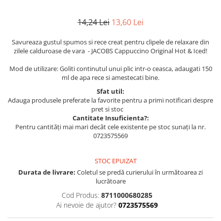
14,24 Lei
13,60 Lei
Savureaza gustul spumos si rece creat pentru clipele de relaxare din
zilele calduroase de vara - JACOBS Cappuccino Original Hot & Iced!
Mod de utilizare: Goliti continutul unui plic intr-o ceasca, adaugati 150
ml de apa rece si amestecati bine.
Sfat util:
Adauga produsele preferate la favorite pentru a primi notificari despre
pret si stoc
Cantitate Insuficienta?:
Pentru cantități mai mari decât cele existente pe stoc sunați la nr.
0723575569
STOC EPUIZAT
Durata de livrare:
Coletul se predă curierului în următoarea zi
lucrătoare
Cod Produs:
8711000680285
Ai nevoie de ajutor?
0723575569