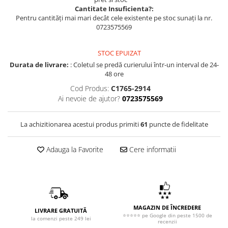
Cantitate Insuficienta?:
Pentru cantități mai mari decât cele existente pe stoc sunați la nr.
0723575569
STOC EPUIZAT
Durata de livrare:
: Coletul se predă curierului într-un interval de 24-
48 ore
Cod Produs:
C1765-2914
Ai nevoie de ajutor?
0723575569
La achizitionarea acestui produs primiti
61
puncte de fidelitate
Adauga la Favorite
Cere informatii
MAGAZIN DE ÎNCREDERE
LIVRARE GRATUITĂ
⭐⭐⭐⭐⭐ pe Google din peste 1500 de
la comenzi peste 249 lei
recenzii