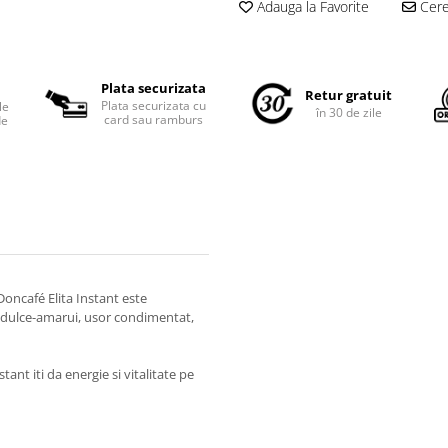
Adauga la Favorite
Cere 
Plata securizata
Retur gratuit
Plata securizata cu
le
în 30 de zile
card sau ramburs
de
oncafé Elita Instant este
st dulce-amarui, usor condimentat,
nt iti da energie si vitalitate pe