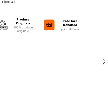
informatii
Produse
Rate fara
Originale
Dobanda
100% produse
prin TBI Bank
originale