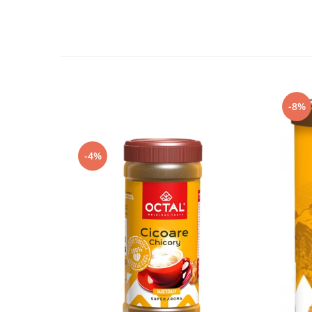
-8%
-4%