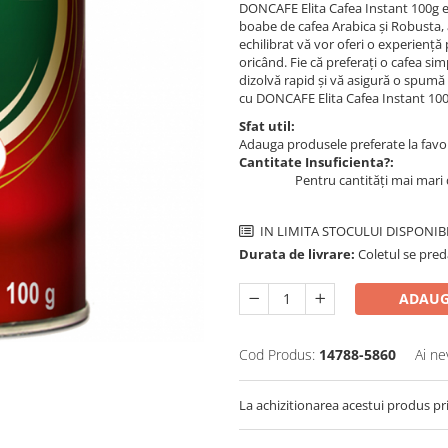
DONCAFE Elita Cafea Instant 100g es
boabe de cafea Arabica și Robusta, a
echilibrat vă vor oferi o experiență 
oricând. Fie că preferați o cafea s
dizolvă rapid și vă asigură o spumă
cu DONCAFE Elita Cafea Instant 100g
Sfat util:
Adauga produsele preferate la favori
Cantitate Insuficienta?:
Pentru cantități mai mari 
IN LIMITA STOCULUI DISPONIB
Durata de livrare:
Coletul se pred
ADAUG
Cod Produs:
14788-5860
Ai ne
La achizitionarea acestui produs pr