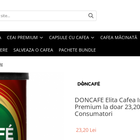
A
CEAI PREMIUM
CAPSULE CU CAFEA
CAFEA MĂCINATĂ
IERE
SALVEAZA O CAFEA
PACHETE BUNDLE
0g
DONCAFE Elita Cafea In
Premium la doar 23,20 l
Consumatori
23,20 Lei