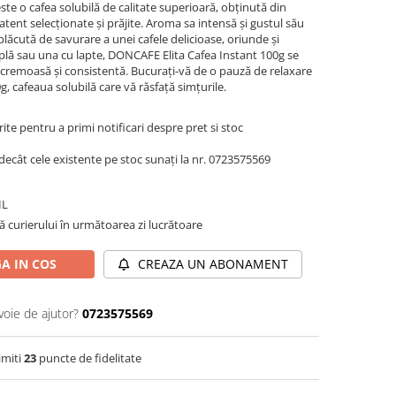
te o cafea solubilă de calitate superioară, obținută din
tent selecționate și prăjite. Aroma sa intensă și gustul său
plăcută de savurare a unei cafele delicioase, oriunde și
implă sau una cu lapte, DONCAFE Elita Cafea Instant 100g se
 cremoasă și consistentă. Bucurați-vă de o pauză de relaxare
, cafeaua solubilă care vă răsfață simțurile.
te pentru a primi notificari despre pret si stoc
decât cele existente pe stoc sunați la nr. 0723575569
IL
ă curierului în următoarea zi lucrătoare
A IN COS
CREAZA UN ABONAMENT
voie de ajutor?
0723575569
imiti
23
puncte de fidelitate