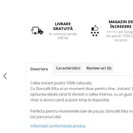
MAGAZIN DE
LIVRARE
ÎNCREDERE
GRATUITĂ
⭐⭐⭐⭐⭐ pe Goog
la comenzi peste
din peste 1500 
249 lei
recenzii
Caracteristici
Review-uri
(0)
Descriere
Cafea instant pudra 100% naturala.
Cu Doncafé Elita ai un moment doar pentru tine…instant. D
optiunea ideala cand iti doresti o cafea intensa, cu un gu
chiar si atunci cand ai putin timp la dispozitie.
Perfecta pentru momentele tale de pauza, Doncafé Elita Insta
tot parcursul zilei.
Informatii conformitate produs