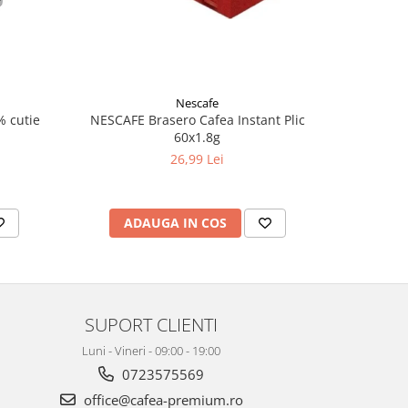
Nescafe
NESCAFE Brasero Cafea Instant Plic
 cutie
MOKATE 3in
60x1.8g
26,99 Lei
ADAUGA IN COS
AD
SUPORT CLIENTI
Luni - Vineri - 09:00 - 19:00
0723575569
office@cafea-premium.ro