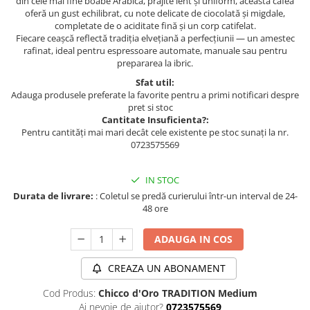
din cele mai fine boabe Arabica, prăjite lent și uniform, această cafea
oferă un gust echilibrat, cu note delicate de ciocolată și migdale,
completate de o aciditate fină și un corp catifelat.
Fiecare ceașcă reflectă tradiția elvețiană a perfecțiunii — un amestec
rafinat, ideal pentru espressoare automate, manuale sau pentru
prepararea la ibric.
Sfat util:
Adauga produsele preferate la favorite pentru a primi notificari despre
pret si stoc
Cantitate Insuficienta?:
Pentru cantități mai mari decât cele existente pe stoc sunați la nr.
0723575569
IN STOC
Durata de livrare:
: Coletul se predă curierului într-un interval de 24-
48 ore
ADAUGA IN COS
CREAZA UN ABONAMENT
Cod Produs:
Chicco d'Oro TRADITION Medium
Ai nevoie de ajutor?
0723575569