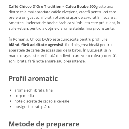
Caffè Chicco D’Oro Tradition – Cafea Boabe 500g
este una
dintre cele mai apreciate cafele elvețiene, creată pentru cei care
preferă un gust echilibrat, rotund și ușor de savurat în fiecare zi.
Amestecul selectat de boabe Arabica și Robusta este prăjit lent, în
stil elvețian, pentru a obține o aromă stabilă, fină și constantă.
În România, Chicco D’Oro este cunoscută pentru profilul ei
blând, fără aciditate agresivă
, fiind alegerea ideală pentru
aparatele de cafea de acasă sau de la birou. În București și în
marile orașe, este preferată de clienții care vor o cafea „corectă”,
echilibrată, fără note amare sau prea intense.
Profil aromatic
aromă echilibrată, fină
corp mediu
note discrete de cacao și cereale
postgust curat, plăcut
Metode de preparare