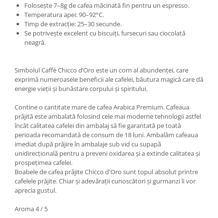
Folosește 7–8g de cafea măcinată fin pentru un espresso.
Temperatura apei: 90–92°C.
Timp de extracție: 25–30 secunde.
Se potrivește excelent cu biscuiți, fursecuri sau ciocolată
neagră.
Simbolul Caffè Chicco d’Oro este un corn al abundenței, care
exprimă numeroasele beneficii ale cafelei, băutura magică care dă
energie vieții și bunăstare corpului și spiritului.
Contine o cantitate mare de cafea Arabica Premium. Cafeaua
prăjită este ambalată folosind cele mai moderne tehnologii astfel
încât calitatea cafelei din ambalaj să fie garantată pe toată
perioada recomandată de consum de 18 luni. Ambalăm cafeaua
imediat după prăjire în ambalaje sub vid cu supapă
unidirecțională pentru a preveni oxidarea și a extinde calitatea și
prospețimea cafelei.
Boabele de cafea prăjite Chicco d'Oro sunt topul absolut printre
cafelele prăjite. Chiar și adevărații cunoscători și gurmanzi îi vor
aprecia gustul.
Aroma 4 / 5