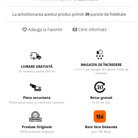
La achizitionarea acestui produs primiti
39
puncte de fidelitate
Adauga la Favorite
Cere informatii
MAGAZIN DE ÎNCREDERE
LIVRARE GRATUITĂ
⭐⭐⭐⭐⭐ pe Google din peste 1500 de
la comenzi peste 249 lei
recenzii
Plata securizata
Retur gratuit
Plata securizata cu card sau ramburs
în 30 de zile
Produse Originale
Rate fara Dobanda
100% produse originale
prin TBI Bank