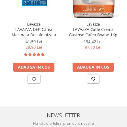
Lavazza
Lavazza
LAVAZZA DEK Cafea
LAVAZZA Caffe Crema
Macinata Decofeinizata
Gustoso Cafea Boabe 1Kg
250g
41,50 Lei
134,42 Lei
29,90 Lei
97,70 Lei
ADAUGA IN COS
ADAUGA IN COS
NEWSLETTER
Nu rata ofertele si promotiile noastre