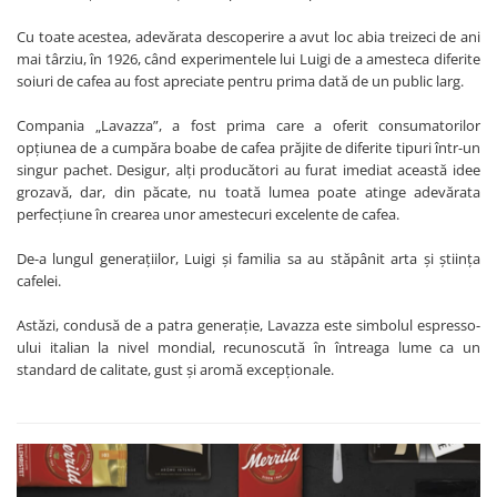
Cu toate acestea, adevărata descoperire a avut loc abia treizeci de ani
mai târziu, în 1926, când experimentele lui Luigi de a amesteca diferite
soiuri de cafea au fost apreciate pentru prima dată de un public larg.
Compania „Lavazza”, a fost prima care a oferit consumatorilor
opțiunea de a cumpăra boabe de cafea prăjite de diferite tipuri într-un
singur pachet. Desigur, alți producători au furat imediat această idee
grozavă, dar, din păcate, nu toată lumea poate atinge adevărata
perfecțiune în crearea unor amestecuri excelente de cafea.
De-a lungul generațiilor, Luigi și familia sa au stăpânit arta și știința
cafelei.
Astăzi, condusă de a patra generație, Lavazza este simbolul espresso-
ului italian la nivel mondial, recunoscută în întreaga lume ca un
standard de calitate, gust și aromă excepționale.