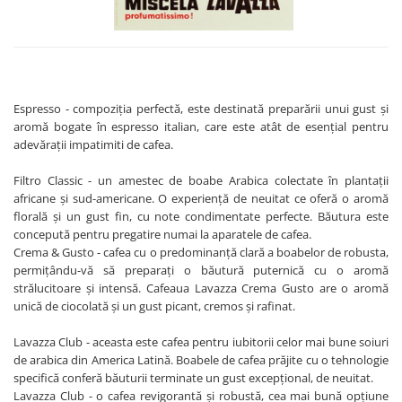
Espresso - compoziția perfectă, este destinată preparării unui gust și
aromă bogate în espresso italian, care este atât de esențial pentru
adevărații impatimiti de cafea.
Filtro Classic - un amestec de boabe Arabica colectate în plantații
africane și sud-americane. O experiență de neuitat ce oferă o aromă
florală și un gust fin, cu note condimentate perfecte. Băutura este
concepută pentru pregatire numai la aparatele de cafea.
Crema & Gusto - cafea cu o predominanță clară a boabelor de robusta,
permițându-vă să preparați o băutură puternică cu o aromă
strălucitoare și intensă. Cafeaua Lavazza Crema Gusto are o aromă
unică de ciocolată și un gust picant, cremos și rafinat.
Lavazza Club - aceasta este cafea pentru iubitorii celor mai bune soiuri
de arabica din America Latină. Boabele de cafea prăjite cu o tehnologie
specifică conferă băuturii terminate un gust excepțional, de neuitat.
Lavazza Club - o cafea revigorantă și robustă, cea mai bună opțiune