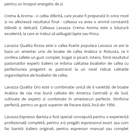
pentru un început energetic de zi.
Crema & Aroma - o cafea diferită, care poate fi preparată în orice mod
și nu afectează rezultatul final - cafeaua va avea o aromă constantă
blândă și delicată. Cafeaua Lavazza Crema Aroma este o băutură
excelentă, la care ar trebui să adăugați lapte sau frisca.
Lavazza Qualita Rossa este o cafea foarte populara Lavazza ce are la
baza un amestec unic de boabe de cafea Arabica si Robusta, ce ii
confera cafelei un gust complet, bogat si picant, intens, fiind rezultatul
pasionatilor experti italieni ce imbina calitatea boabelor de cafea cu
perfectiunea pregatirii ei, pastrand la un nivel ridicat calitatile
organoleptice ale boabelor de cafea.
Lavazza Qualita Oro este o combinație unică de 6 varietăți de boabe
Arabica de cea mai bună calitate din America Centrală și de Sud,
cultivate de experți și combinate în amestecuri perfecte. Simfonia
perfectă, pentru un gust superior de fiecare dată, încă din 1956.
Lavazza Espresso Barista a fost special concepută pentru o experiență
profesională completă, pentru a-ți pregăti espressorul exact așa cum
fac baristii italieni originali, pentru espressor manual sau complet