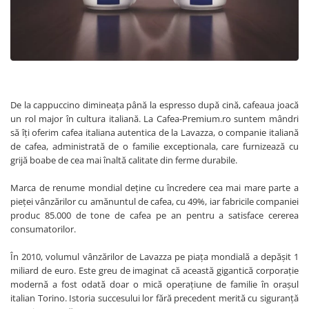
De la cappuccino dimineața până la espresso după cină, cafeaua joacă
un rol major în cultura italiană. La Cafea-Premium.ro suntem mândri
să îți oferim cafea italiana autentica de la Lavazza, o companie italiană
de cafea, administrată de o familie exceptionala, care furnizează cu
grijă boabe de cea mai înaltă calitate din ferme durabile.
Marca de renume mondial deține cu încredere cea mai mare parte a
pieței vânzărilor cu amănuntul de cafea, cu 49%, iar fabricile companiei
produc 85.000 de tone de cafea pe an pentru a satisface cererea
consumatorilor.
În 2010, volumul vânzărilor de Lavazza pe piața mondială a depășit 1
miliard de euro. Este greu de imaginat că această gigantică corporație
modernă a fost odată doar o mică operațiune de familie în orașul
italian Torino. Istoria succesului lor fără precedent merită cu siguranță