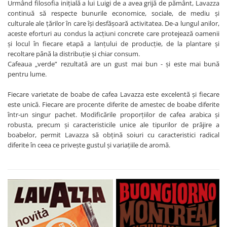
Urmând filosofia inițială a lui Luigi de a avea grijă de pământ, Lavazza
continuă să respecte bunurile economice, sociale, de mediu și
culturale ale țărilor în care își desfășoară activitatea. De-a lungul anilor,
aceste eforturi au condus la acțiuni concrete care protejează oamenii
și locul în fiecare etapă a lanțului de producție, de la plantare și
recoltare până la distribuție și chiar consum.
Cafeaua „verde” rezultată are un gust mai bun - și este mai bună
pentru lume.
Fiecare varietate de boabe de cafea Lavazza este excelentă și fiecare
este unică. Fiecare are procente diferite de amestec de boabe diferite
într-un singur pachet. Modificările proporțiilor de cafea arabica și
robusta, precum și caracteristicile unice ale tipurilor de prăjire a
boabelor, permit Lavazza să obțină soiuri cu caracteristici radical
diferite în ceea ce privește gustul și variațiile de aromă.