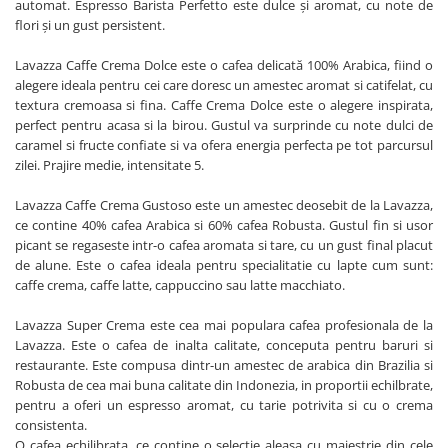
automat. Espresso Barista Perfetto este dulce și aromat, cu note de
flori și un gust persistent.
Lavazza Caffe Crema Dolce este o cafea delicată 100% Arabica, fiind o
alegere ideala pentru cei care doresc un amestec aromat si catifelat, cu
textura cremoasa si fina. Caffe Crema Dolce este o alegere inspirata,
perfect pentru acasa si la birou. Gustul va surprinde cu note dulci de
caramel si fructe confiate si va ofera energia perfecta pe tot parcursul
zilei. Prajire medie, intensitate 5.
Lavazza Caffe Crema Gustoso este un amestec deosebit de la Lavazza,
ce contine 40% cafea Arabica si 60% cafea Robusta. Gustul fin si usor
picant se regaseste intr-o cafea aromata si tare, cu un gust final placut
de alune. Este o cafea ideala pentru specialitatie cu lapte cum sunt:
caffe crema, caffe latte, cappuccino sau latte macchiato.
Lavazza Super Crema este cea mai populara cafea profesionala de la
Lavazza. Este o cafea de inalta calitate, conceputa pentru baruri si
restaurante. Este compusa dintr-un amestec de arabica din Brazilia si
Robusta de cea mai buna calitate din Indonezia, in proportii echilbrate,
pentru a oferi un espresso aromat, cu tarie potrivita si cu o crema
consistenta.
O cafea echilibrata, ce contine o selectie aleasa cu maiestrie din cele