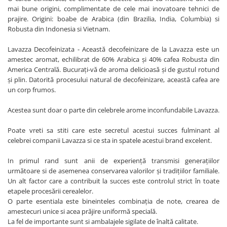
mai bune origini, complimentate de cele mai inovatoare tehnici de
prajire. Origini: boabe de Arabica (din Brazilia, India, Columbia) si
Robusta din Indonesia si Vietnam.
Lavazza Decofeinizata - Această decofeinizare de la Lavazza este un
amestec aromat, echilibrat de 60% Arabica și 40% cafea Robusta din
America Centrală. Bucurați-vă de aroma delicioasă și de gustul rotund
și plin. Datorită procesului natural de decofeinizare, această cafea are
un corp frumos.
Acestea sunt doar o parte din celebrele arome inconfundabile Lavazza.
Poate vreti sa stiti care este secretul acestui succes fulminant al
celebrei companii Lavazza si ce sta in spatele acestui brand excelent.
In primul rand sunt anii de experiență transmisi generațiilor
următoare si de asemenea conservarea valorilor și tradițiilor familiale.
Un alt factor care a contribuit la succes este controlul strict în toate
etapele procesării cerealelor.
O parte esentiala este bineinteles combinația de note, crearea de
amestecuri unice si acea prăjire uniformă specială.
La fel de importante sunt si ambalajele sigilate de înaltă calitate.