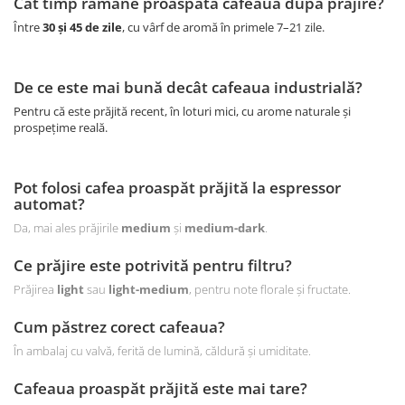
Cât timp rămâne proaspătă cafeaua după prăjire?
Între
30 și 45 de zile
, cu vârf de aromă în primele 7–21 zile.
De ce este mai bună decât cafeaua industrială?
Pentru că este prăjită recent, în loturi mici, cu arome naturale și
prospețime reală.
Pot folosi cafea proaspăt prăjită la espressor
automat?
Da, mai ales prăjirile
medium
și
medium-dark
.
Ce prăjire este potrivită pentru filtru?
Prăjirea
light
sau
light-medium
, pentru note florale și fructate.
Cum păstrez corect cafeaua?
În ambalaj cu valvă, ferită de lumină, căldură și umiditate.
Cafeaua proaspăt prăjită este mai tare?