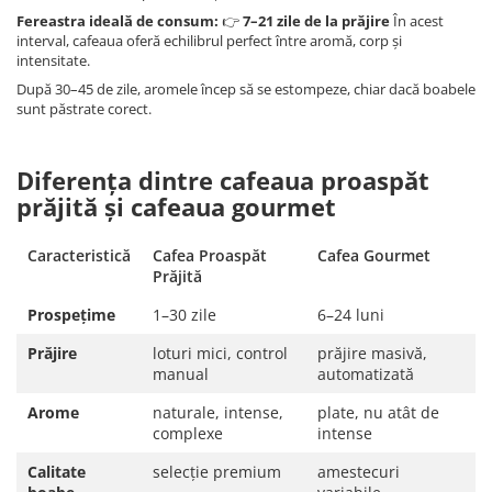
Fereastra ideală de consum:
👉
7–21 zile de la prăjire
În acest
interval, cafeaua oferă echilibrul perfect între aromă, corp și
intensitate.
După 30–45 de zile, aromele încep să se estompeze, chiar dacă boabele
sunt păstrate corect.
Diferența dintre cafeaua proaspăt
prăjită și cafeaua gourmet
Caracteristică
Cafea Proaspăt
Cafea Gourmet
Prăjită
Prospețime
1–30 zile
6–24 luni
Prăjire
loturi mici, control
prăjire masivă,
manual
automatizată
Arome
naturale, intense,
plate, nu atât de
complexe
intense
Calitate
selecție premium
amestecuri