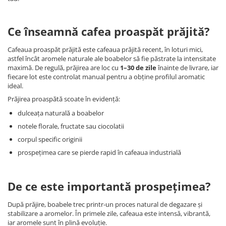
Ce înseamnă cafea proaspăt prăjită?
Cafeaua proaspăt prăjită este cafeaua prăjită recent, în loturi mici,
astfel încât aromele naturale ale boabelor să fie păstrate la intensitate
maximă. De regulă, prăjirea are loc cu
1–30 de zile
înainte de livrare, iar
fiecare lot este controlat manual pentru a obține profilul aromatic
ideal.
Prăjirea proaspătă scoate în evidență:
dulceața naturală a boabelor
notele florale, fructate sau ciocolatii
corpul specific originii
prospețimea care se pierde rapid în cafeaua industrială
De ce este importantă prospețimea?
După prăjire, boabele trec printr-un proces natural de degazare și
stabilizare a aromelor. În primele zile, cafeaua este intensă, vibrantă,
iar aromele sunt în plină evoluție.