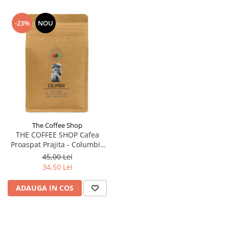
-23%
NOU
The Coffee Shop
THE COFFEE SHOP Cafea
Proaspat Prajita - Columbia
100% Arabica - Cafea Boabe -
45,00 Lei
250g
34,50 Lei
ADAUGA IN COS