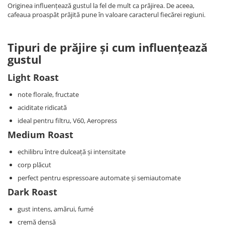
Originea influențează gustul la fel de mult ca prăjirea. De aceea,
cafeaua proaspăt prăjită pune în valoare caracterul fiecărei regiuni.
Tipuri de prăjire și cum influențează
gustul
Light Roast
note florale, fructate
aciditate ridicată
ideal pentru filtru, V60, Aeropress
Medium Roast
echilibru între dulceață și intensitate
corp plăcut
perfect pentru espressoare automate și semiautomate
Dark Roast
gust intens, amărui, fumé
cremă densă