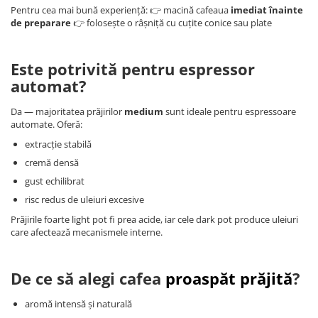
Pentru cea mai bună experiență: 👉 macină cafeaua
imediat înainte
de preparare
👉 folosește o râșniță cu cuțite conice sau plate
Este potrivită pentru espressor
automat?
Da — majoritatea prăjirilor
medium
sunt ideale pentru espressoare
automate. Oferă:
extracție stabilă
cremă densă
gust echilibrat
risc redus de uleiuri excesive
Prăjirile foarte light pot fi prea acide, iar cele dark pot produce uleiuri
care afectează mecanismele interne.
De ce să alegi cafea
proaspăt prăjită
?
aromă intensă și naturală