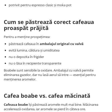
potrivit pentru espresso clasic și moka pot
Cum se păstrează corect cafeaua
proaspăt prăjită
Pentru a menține prospețimea:
păstrează cafeaua în
ambalajul original cu valvă
evită lumina, căldura și umiditatea
nu o depozita în frigider
nu o lăsa în recipiente transparente
Boabele sunt sensibile la oxidare. Ambalajul cu valvă permite
eliminarea gazelor, dar nu lasă aerul să intre — esențial pentru
menținerea aromelor.
Cafea boabe vs. cafea măcinată
Cafeaua boabe
își păstrează aromele mult mai bine. Măcinarea
accelerează oxidarea, iar aromele se pierd în câteva ore.