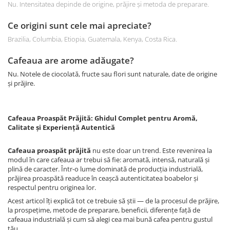
Nu. Intensitatea depinde de origine, prăjire și metoda de preparare.
Ce origini sunt cele mai apreciate?
Brazilia, Columbia, Etiopia, Guatemala, Kenya, Costa Rica.
Cafeaua are arome adăugate?
Nu. Notele de ciocolată, fructe sau flori sunt naturale, date de origine
și prăjire.
Cafeaua Proaspăt Prăjită: Ghidul Complet pentru Aromă,
Calitate și Experiență Autentică
Cafeaua proaspăt prăjită
nu este doar un trend. Este revenirea la
modul în care cafeaua ar trebui să fie: aromată, intensă, naturală și
plină de caracter. Într-o lume dominată de producția industrială,
prăjirea proaspătă readuce în ceașcă autenticitatea boabelor și
respectul pentru originea lor.
Acest articol îți explică tot ce trebuie să știi — de la procesul de prăjire,
la prospețime, metode de preparare, beneficii, diferențe față de
cafeaua industrială și cum să alegi cea mai bună cafea pentru gustul
tău.