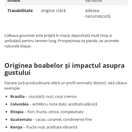
boabe
variabile
Trasabilitate
origine clară
adesea
necunoscută
Cafeaua gourmet este prăjită în masă, depozitată mult timp și
ambalată pentru termen lung. Prospețimea se pierde, iar aromele
naturale dispar.
Originea boabelor și impactul asupra
gustului
Fiecare țară producătoare oferă un profil aromatic distinct. Iată câteva
exemple:
Brazilia
– ciocolată, nuci, corp cremos
Columbia
– echilibru, note dulci, aciditate plăcută
Etiopia
– flori, fructe, citrice, complexitate
Guatemala
– cacao, caramel, condimente fine
Kenya
– fructe roșii, aciditate vibrantă