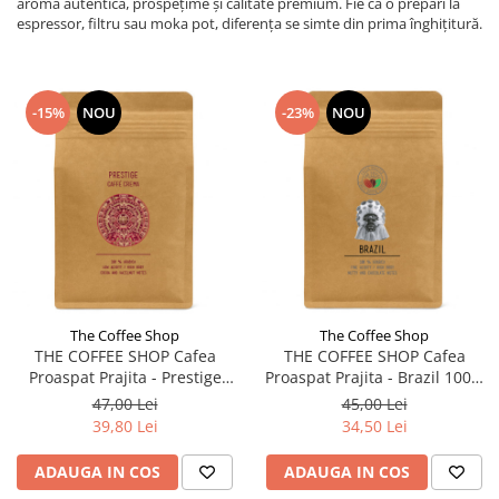
aromă autentică, prospețime și calitate premium. Fie că o prepari la
espressor, filtru sau moka pot, diferența se simte din prima înghițitură.
-15%
NOU
-23%
NOU
The Coffee Shop
The Coffee Shop
THE COFFEE SHOP Cafea
THE COFFEE SHOP Cafea
Proaspat Prajita - Prestige
Proaspat Prajita - Brazil 100%
Caffe Crema - Cafea Boabe -
Arabica - Cafea Boabe - 250g
47,00 Lei
45,00 Lei
250g
39,80 Lei
34,50 Lei
ADAUGA IN COS
ADAUGA IN COS