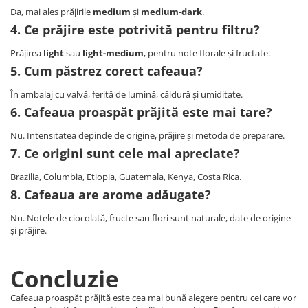
Da, mai ales prăjirile
medium
și
medium-dark
.
4. Ce prăjire este potrivită pentru filtru?
Prăjirea
light
sau
light-medium
, pentru note florale și fructate.
5. Cum păstrez corect cafeaua?
În ambalaj cu valvă, ferită de lumină, căldură și umiditate.
6. Cafeaua proaspăt prăjită este mai tare?
Nu. Intensitatea depinde de origine, prăjire și metoda de preparare.
7. Ce origini sunt cele mai apreciate?
Brazilia, Columbia, Etiopia, Guatemala, Kenya, Costa Rica.
8. Cafeaua are arome adăugate?
Nu. Notele de ciocolată, fructe sau flori sunt naturale, date de origine
și prăjire.
Concluzie
Cafeaua proaspăt prăjită este cea mai bună alegere pentru cei care vor