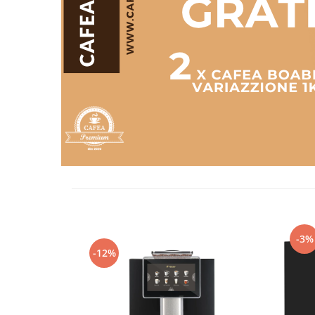
-3%
-12%