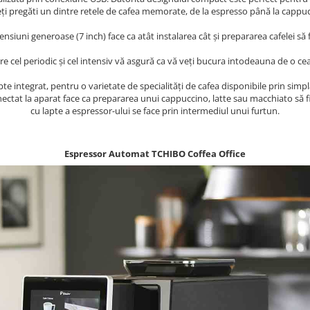
i pregăti un dintre retele de cafea memorate, de la espresso până la cappuc
ensiuni generoase (7 inch) face ca atât instalarea cât și prepararea cafelei să fi
 cel periodic și cel intensiv vă asgură ca vă veți bucura intodeauna de o cea
e integrat, pentru o varietate de specialități de cafea disponibile prin simpl
nectat la aparat face ca prepararea unui cappuccino, latte sau macchiato să f
cu lapte a espressor-ului se face prin intermediul unui furtun.
Espressor Automat TCHIBO Coffea Office