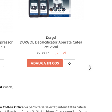
Durgol
DURGOL Decalcificator Aparate Cafea
spressor
Espressor
2x125ml
ce 1L
Office, Ecran
Dispoziti
35,38 Lei
30,20 Lei
ADAUGA IN COS
IND
l 7 inch,
o Coffea Office
vă permite să selectați intensitatea cafelei
ațiile mici, atât acasă cât și la birou. Cu o singură apăsare