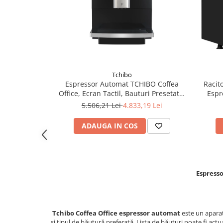
Tchibo
Espressor Automat TCHIBO Coffea
Racit
Office, Ecran Tactil, Bauturi Presetate,
Espr
Dispozitiv Spumare Lapte, Negru
5.506,21 Lei
4.833,19 Lei
ADAUGA IN COS
Espresso
Tchibo Coffea Office espressor automat
este un aparat
și tipul de băutură preferată. Lista de băuturi poate fi act