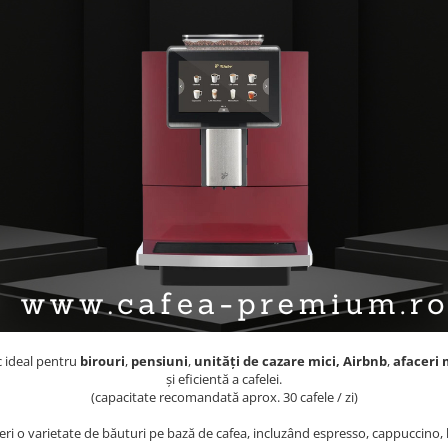
c ideal pentru
birouri
,
pensiuni
,
unități de cazare mici, Airbnb
,
afaceri 
și eficientă a cafelei.
(capacitate recomandată aprox. 30 cafele / zi)
ri o varietate de băuturi pe bază de cafea, incluzând espresso, cappuccino, l