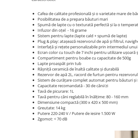
Cafea de calitate profesională și o varietate mare de b
Posibilitatea de a prepara băuturi mari
Spumă de lapte cu o texturată perfectă și la o temperat
Infuzor din oțel - 16 grame
Sistem pentru lapte (lapte cald + spumă de lapte)
Plug & play: atașează rezervorul de apă și filtrul, navighe
Interfață și rețete personalizabile prin intermediul unui 
Ecran color cu touch de 7 inchi pentru utilizare ușoară ș
Compartiment pentru boabe cu capacitate de 500g
Lapte proaspăt prin tub
Râșniță ceramică de înaltă calitate și durabilă
Rezervor de apă 2L, racord de furtun pentru rezervorul
Sistem de curățare complet automat pentru băuturi și 
Capacitate recomandată - 30 de căni/zi
Tavă de picurare: 1L
Tavă pentru căni reglabilă în înălțime: 80 - 160 mm
Dimensiune compactă (300 x 420 x 500 mm)
Greutate: 14 kg
Putere 220-240 V / Putere de iesire 1.500 W
Zgomot: < 70 dB