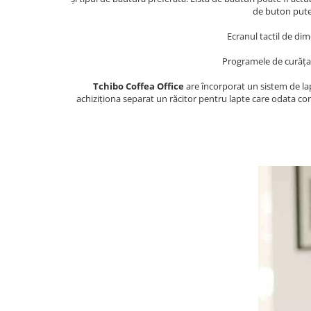
de buton puteț
Ecranul tactil de dim
Programele de curățare
Tchibo Coffea Office
are încorporat un sistem de lapt
achiziționa separat un răcitor pentru lapte care odata co