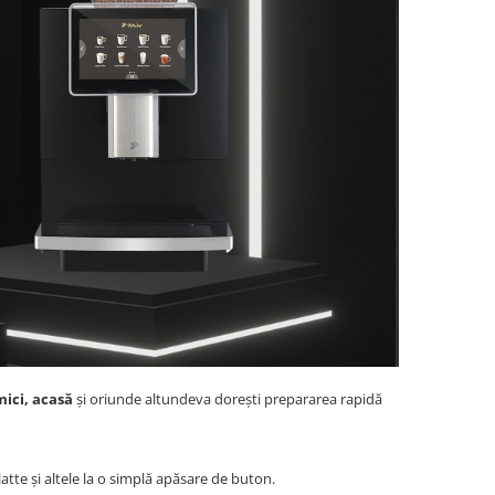
mici, acasă
și oriunde altundeva dorești prepararea rapidă
atte și altele la o simplă apăsare de buton.