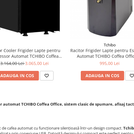
Tchibo
or Cooler Frigider Lapte pentru
Racitor Frigider Lapte pentru E
essor Automat TCHIBO Coffea
Automat TCHIBO Coffea Offi
Office 4L
3.164,00 Lei
3.065,00 Lei
995,00 Lei
ADAUGA IN COS
ADAUGA IN COS
r automat TCHIBO Coffea Office, sistem clasic de spumare, afisaj tacti
 de cafea automat cu funcționare silențioasă într-un design compact.
Tchib
ualizata prin conexiune USB. Datorită designului compact este perfect pentru sp