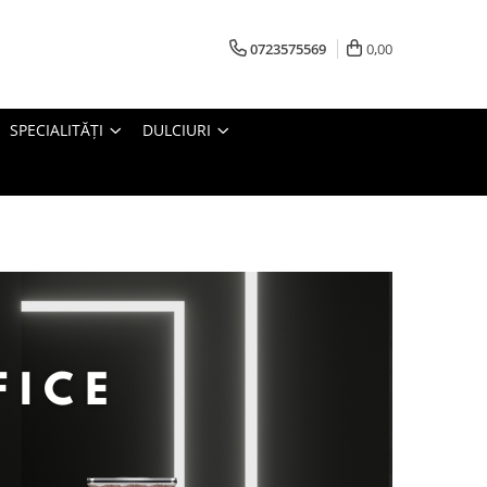
0723575569
0,00
SPECIALITĂȚI
DULCIURI