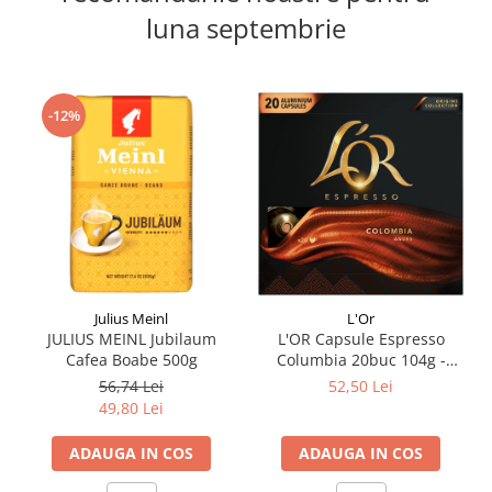
luna septembrie
-12%
Julius Meinl
L'Or
JULIUS MEINL Jubilaum
L'OR Capsule Espresso
Cafea Boabe 500g
Columbia 20buc 104g -
Compatibile Nespresso
56,74 Lei
52,50 Lei
49,80 Lei
ADAUGA IN COS
ADAUGA IN COS