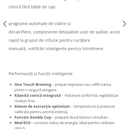
zilnică fără bătăi de cap:
programe automate de clătire și
decalcifiere, componente detașabile ușor de spălat, acces
rapid la grupul de infuzie pentru curățare
manuală, notificări inteligente pentru întreținere.
Performanță și funcții inteligente
One Touch Brewing
– prepari espresso sau caffè crema
printr-o singură atingere.
Râșniță conică integrată
– măcinare uniformă, reglabilă pe
niveluri fine.
Sistem de extracție optimizat
– temperatură și presiune
calibrate pentru aromă intensă.
Funcție Double Cup
– prepară două băuturi simultan.
Mod ECO
– consum redus de energie, ideal pentru utilizare
zilnică.