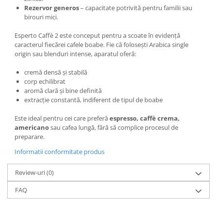
Rezervor generos
– capacitate potrivită pentru familii sau
birouri mici.
Esperto Caffè 2 este conceput pentru a scoate în evidență
caracterul fiecărei cafele boabe. Fie că folosești Arabica single
origin sau blenduri intense, aparatul oferă:
cremă densă și stabilă
corp echilibrat
aromă clară și bine definită
extracție constantă, indiferent de tipul de boabe
Este ideal pentru cei care preferă
espresso, caffè crema,
americano
sau cafea lungă, fără să complice procesul de
preparare.
Informatii conformitate produs
Review-uri
(0)
FAQ