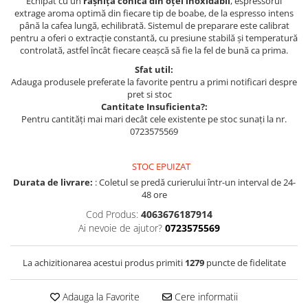
Echipat cu un
râșniță conică din oțel inoxidabil
, espressorul
extrage aroma optimă din fiecare tip de boabe, de la espresso intens
până la cafea lungă, echilibrată. Sistemul de preparare este calibrat
pentru a oferi o extracție constantă, cu presiune stabilă și temperatură
controlată, astfel încât fiecare ceașcă să fie la fel de bună ca prima.
Sfat util:
Adauga produsele preferate la favorite pentru a primi notificari despre
pret si stoc
Cantitate Insuficienta?:
Pentru cantități mai mari decât cele existente pe stoc sunați la nr.
0723575569
STOC EPUIZAT
Durata de livrare:
: Coletul se predă curierului într-un interval de 24-
48 ore
Cod Produs:
4063676187914
Ai nevoie de ajutor?
0723575569
La achizitionarea acestui produs primiti
1279
puncte de fidelitate
Adauga la Favorite
Cere informatii