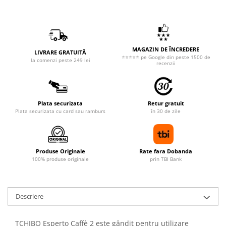
MAGAZIN DE ÎNCREDERE
LIVRARE GRATUITĂ
⭐⭐⭐⭐⭐ pe Google din peste 1500 de
la comenzi peste 249 lei
recenzii
Plata securizata
Retur gratuit
Plata securizata cu card sau ramburs
în 30 de zile
Produse Originale
Rate fara Dobanda
100% produse originale
prin TBI Bank
Descriere
TCHIBO Esperto Caffè 2 este gândit pentru utilizare