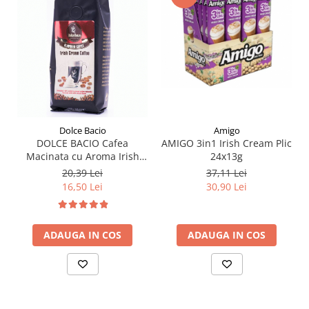
Dolce Bacio
Amigo
DOLCE BACIO Cafea
AMIGO 3in1 Irish Cream Plic
Macinata cu Aroma Irish
24x13g
Cream 125g
20,39 Lei
37,11 Lei
16,50 Lei
30,90 Lei
ADAUGA IN COS
ADAUGA IN COS