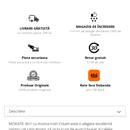
MAGAZIN DE ÎNCREDERE
LIVRARE GRATUITĂ
⭐⭐⭐⭐⭐ pe Google din peste 1500 de
la comenzi peste 249 lei
recenzii
Plata securizata
Retur gratuit
Plata securizata cu card sau ramburs
în 30 de zile
Produse Originale
Rate fara Dobanda
100% produse originale
prin TBI Bank
Descriere
MOKATE 3in1 cu Aroma Irish Cream este o alegere excelentă
pentru cei care doresc să se bucure de gustul bogat al cafelei