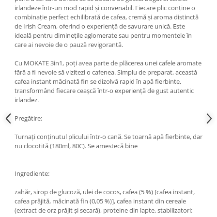
irlandeze într-un mod rapid și convenabil. Fiecare plic conține o
combinație perfect echilibrată de cafea, cremă și aroma distinctă
de Irish Cream, oferind o experiență de savurare unică. Este
ideală pentru diminețile aglomerate sau pentru momentele în
care ai nevoie de o pauză revigorantă.
Cu MOKATE 3in1, poți avea parte de plăcerea unei cafele aromate
fără a fi nevoie să vizitezi o cafenea. Simplu de preparat, această
cafea instant măcinată fin se dizolvă rapid în apă fierbinte,
transformând fiecare ceașcă într-o experiență de gust autentic
irlandez.
Pregătire:
Turnați conținutul plicului într-o cană. Se toarnă apă fierbinte, dar
nu clocotită (180ml, 80C). Se amestecă bine
Ingrediente:
zahăr, sirop de glucoză, ulei de cocos, cafea (5 %) [cafea instant,
cafea prăjită, măcinată fin (0,05 %)], cafea instant din cereale
(extract de orz prăjit și secară), proteine din lapte, stabilizatori: