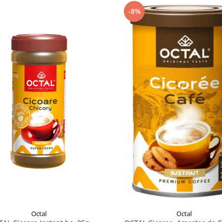
-8%
Octal
Octal