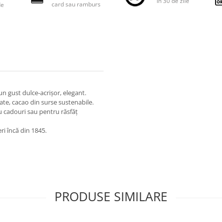
în 30 de zile
card sau ramburs
de
un gust dulce-acrișor, elegant.
ate, cacao din surse sustenabile.
u cadouri sau pentru răsfăț
ri încă din 1845.
PRODUSE SIMILARE