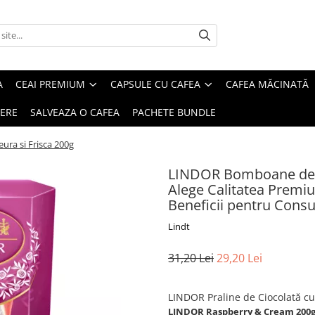
A
CEAI PREMIUM
CAPSULE CU CAFEA
CAFEA MĂCINATĂ
IERE
SALVEAZA O CAFEA
PACHETE BUNDLE
ra si Frisca 200g
LINDOR Bomboane de Ci
Alege Calitatea Premium
Beneficii pentru Cons
Lindt
31,20 Lei
29,20 Lei
LINDOR Praline de Ciocolată cu
LINDOR Raspberry & Cream 200