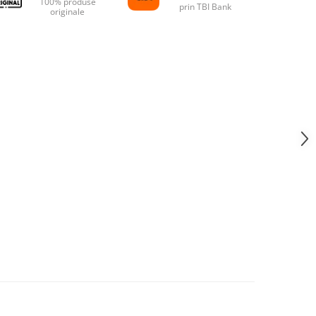
100% produse
prin TBI Bank
originale