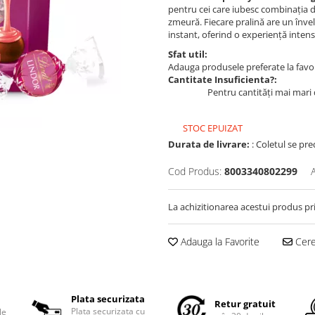
pentru cei care iubesc combinația di
zmeură. Fiecare pralină are un învel
instant, oferind o experiență inten
Sfat util:
Adauga produsele preferate la favori
Cantitate Insuficienta?:
Pentru cantități mai mari 
STOC EPUIZAT
Durata de livrare:
: Coletul se pre
Cod Produs:
8003340802299
La achizitionarea acestui produs pr
Adauga la Favorite
Cere 
Plata securizata
Retur gratuit
Plata securizata cu
le