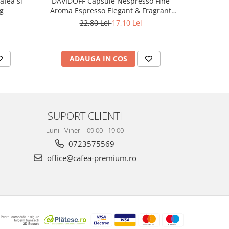
DAVIDOFF Capsule Nespresso Fine
afea si
TCHIBO 
Aroma Espresso Elegant & Fragrant
g
Espresso B
10x5.5g
22,80 Lei
17,10 Lei
ADAUGA IN COS
AD
SUPORT CLIENTI
Luni - Vineri - 09:00 - 19:00
0723575569
office@cafea-premium.ro