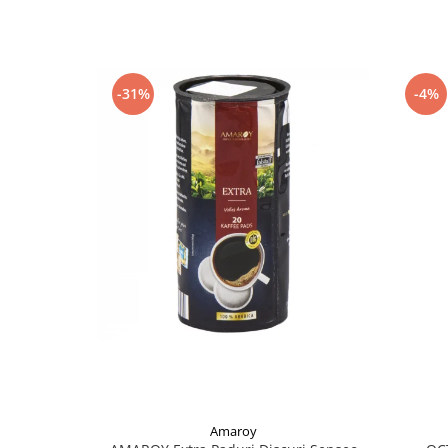
-4%
-31%
Amaroy