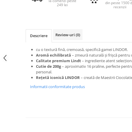
la comenzi peste
din peste 1500 
249 lei
recenzii
Review-uri
(0)
Descriere
cu o textură fină, cremoasă, specifică gamei LINDOR.
Aromă echilibrată
– zmeură naturală și frișcă pentru 
Calitate premium Lindt
– ingrediente atent selecțion
Cutie de 200g
– aproximativ 16 praline, perfecte pentr
personal.
Rețetă iconică LINDOR
– creată de Maestrii Ciocolatie
Informatii conformitate produs