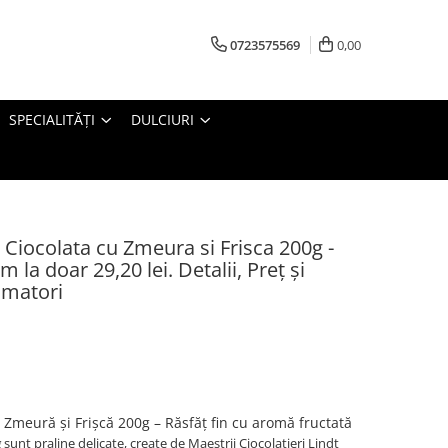
0723575569
0,00
SPECIALITĂȚI
DULCIURI
ocolata cu Zmeura si Frisca 200g -
 la doar 29,20 lei. Detalii, Preț și
umatori
 Zmeură și Frișcă 200g – Răsfăț fin cu aromă fructată
g
sunt praline delicate, create de Maestrii Ciocolatieri Lindt