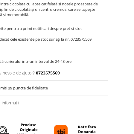
ntre ciocolata cu lapte catifelată și notele proaspete de
iș fin de ciocolată și un centru cremos, care se topește
să și memorabilă.
te pentru a primi notificari despre pret si stoc
decât cele existente pe stoc sunați la nr. 0723575569
dă curierului într-un interval de 24-48 ore
Ai nevoie de ajutor?
0723575569
imiti
29
puncte de fidelitate
informatii
Produse
Rate fara
Originale
Dobanda