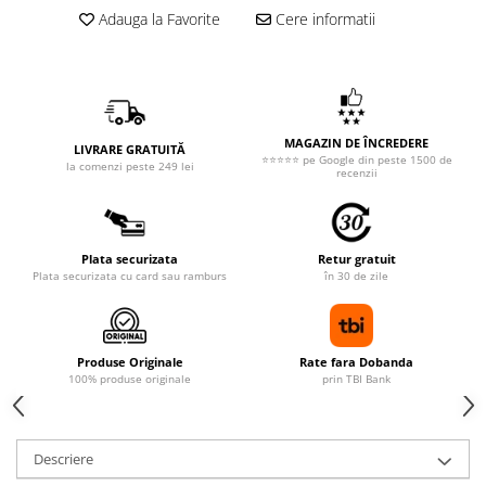
Adauga la Favorite
Cere informatii
MAGAZIN DE ÎNCREDERE
LIVRARE GRATUITĂ
⭐⭐⭐⭐⭐ pe Google din peste 1500 de
la comenzi peste 249 lei
recenzii
Plata securizata
Retur gratuit
Plata securizata cu card sau ramburs
în 30 de zile
Produse Originale
Rate fara Dobanda
100% produse originale
prin TBI Bank
Descriere