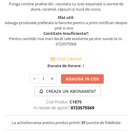
Punga conține praline din ciocolata cu orez expandat si aorme de
alune, caramel, căpșuni și nucă de cocos.
Sfat util:
Adauga produsele preferate la favorite pentru a primi notificari despre
pret si stoc
Cantitate Insuficienta?:
Pentru cantități mai mari decât cele existente pe stoc sunați la nr.
0723575569
STOC LIMITAT
Durata de livrare:
1
ADAUGA IN COS
CREAZA UN ABONAMENT
Cod Produs:
C1875
Ai nevoie de ajutor?
0723575569
La achizitionarea acestui produs primiti
37
puncte de fidelitate