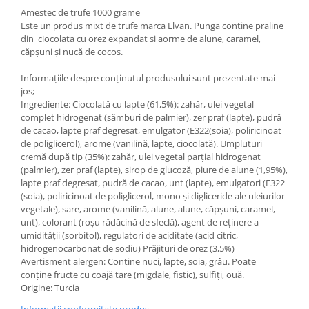
Amestec de trufe 1000 grame
Este un produs mixt de trufe marca Elvan. Punga conține praline
din ciocolata cu orez expandat si aorme de alune, caramel,
căpșuni și nucă de cocos.
Informațiile despre conținutul produsului sunt prezentate mai
jos;
Ingrediente: Ciocolată cu lapte (61,5%): zahăr, ulei vegetal
complet hidrogenat (sâmburi de palmier), zer praf (lapte), pudră
de cacao, lapte praf degresat, emulgator (E322(soia), poliricinoat
de poliglicerol), arome (vanilină, lapte, ciocolată). Umpluturi
cremă după tip (35%): zahăr, ulei vegetal parțial hidrogenat
(palmier), zer praf (lapte), sirop de glucoză, piure de alune (1,95%),
lapte praf degresat, pudră de cacao, unt (lapte), emulgatori (E322
(soia), poliricinoat de poliglicerol, mono și digliceride ale uleiurilor
vegetale), sare, arome (vanilină, alune, alune, căpșuni, caramel,
unt), colorant (roșu rădăcină de sfeclă), agent de reținere a
umidității (sorbitol), regulatori de aciditate (acid citric,
hidrogenocarbonat de sodiu) Prăjituri de orez (3,5%)
Avertisment alergen: Conține nuci, lapte, soia, grâu. Poate
conține fructe cu coajă tare (migdale, fistic), sulfiți, ouă.
Origine: Turcia