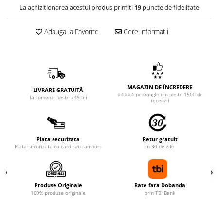
La achizitionarea acestui produs primiti
19
puncte de fidelitate
Adauga la Favorite
Cere informatii
MAGAZIN DE ÎNCREDERE
LIVRARE GRATUITĂ
⭐⭐⭐⭐⭐ pe Google din peste 1500 de
la comenzi peste 249 lei
recenzii
Plata securizata
Retur gratuit
Plata securizata cu card sau ramburs
în 30 de zile
Produse Originale
Rate fara Dobanda
100% produse originale
prin TBI Bank