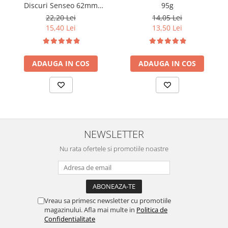
Discuri Senseo 62mm
95g
Monodoze 20buc 140g
22,20 Lei
14,05 Lei
15,40 Lei
13,50 Lei
ADAUGA IN COS
ADAUGA IN COS
NEWSLETTER
Nu rata ofertele si promotiile noastre
Vreau sa primesc newsletter cu promotiile
magazinului. Afla mai multe in
Politica de
Confidentialitate