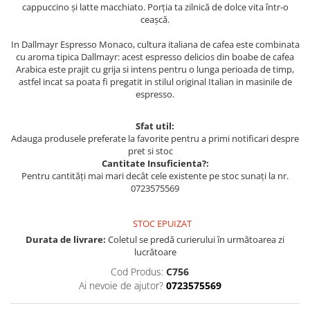
cappuccino și latte macchiato. Porția ta zilnică de dolce vita într-o
ceașcă.
In Dallmayr Espresso Monaco, cultura italiana de cafea este combinata
cu aroma tipica Dallmayr: acest espresso delicios din boabe de cafea
Arabica este prajit cu grija si intens pentru o lunga perioada de timp,
astfel incat sa poata fi pregatit in stilul original Italian in masinile de
espresso.
Sfat util:
Adauga produsele preferate la favorite pentru a primi notificari despre
pret si stoc
Cantitate Insuficienta?:
Pentru cantități mai mari decât cele existente pe stoc sunați la nr.
0723575569
STOC EPUIZAT
Durata de livrare:
Coletul se predă curierului în următoarea zi
lucrătoare
Cod Produs:
C756
Ai nevoie de ajutor?
0723575569