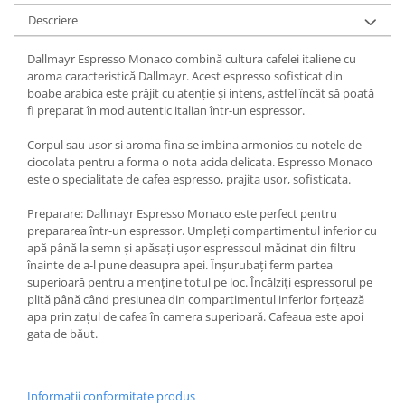
Descriere
Dallmayr Espresso Monaco combină cultura cafelei italiene cu
aroma caracteristică Dallmayr. Acest espresso sofisticat din
boabe arabica este prăjit cu atenție și intens, astfel încât să poată
fi preparat în mod autentic italian într-un espressor.
Corpul sau usor si aroma fina se imbina armonios cu notele de
ciocolata pentru a forma o nota acida delicata. Espresso Monaco
este o specialitate de cafea espresso, prajita usor, sofisticata.
Preparare: Dallmayr Espresso Monaco este perfect pentru
prepararea într-un espressor. Umpleți compartimentul inferior cu
apă până la semn și apăsați ușor espressoul măcinat din filtru
înainte de a-l pune deasupra apei. Înșurubați ferm partea
superioară pentru a menține totul pe loc. Încălziți espressorul pe
plită până când presiunea din compartimentul inferior forțează
apa prin zațul de cafea în camera superioară. Cafeaua este apoi
gata de băut.
Informatii conformitate produs