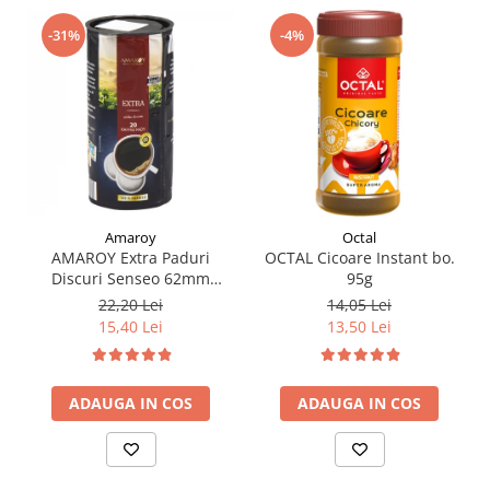
-4%
-31%
Amaroy
Octal
AMAROY Extra Paduri
OCTAL Cicoare Instant bo.
Discuri Senseo 62mm
95g
Monodoze 20buc 140g
22,20 Lei
14,05 Lei
15,40 Lei
13,50 Lei
ADAUGA IN COS
ADAUGA IN COS