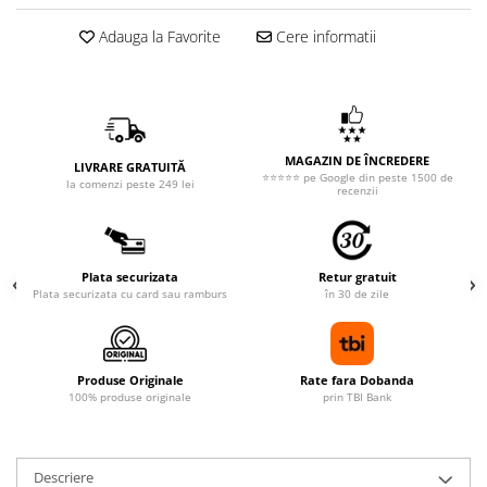
Adauga la Favorite
Cere informatii
MAGAZIN DE ÎNCREDERE
LIVRARE GRATUITĂ
⭐⭐⭐⭐⭐ pe Google din peste 1500 de
la comenzi peste 249 lei
recenzii
Plata securizata
Retur gratuit
Plata securizata cu card sau ramburs
în 30 de zile
Produse Originale
Rate fara Dobanda
100% produse originale
prin TBI Bank
Descriere