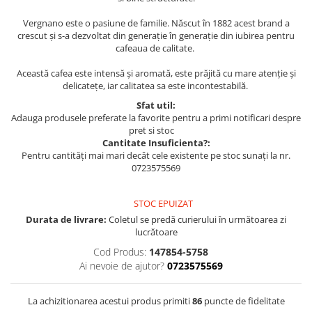
Vergnano este o pasiune de familie. Născut în 1882 acest brand a
crescut și s-a dezvoltat din generație în generație din iubirea pentru
cafeaua de calitate.
Această cafea este intensă și aromată, este prăjită cu mare atenție și
delicatețe, iar calitatea sa este incontestabilă.
Sfat util:
Adauga produsele preferate la favorite pentru a primi notificari despre
pret si stoc
Cantitate Insuficienta?:
Pentru cantități mai mari decât cele existente pe stoc sunați la nr.
0723575569
STOC EPUIZAT
Durata de livrare:
Coletul se predă curierului în următoarea zi
lucrătoare
Cod Produs:
147854-5758
Ai nevoie de ajutor?
0723575569
La achizitionarea acestui produs primiti
86
puncte de fidelitate