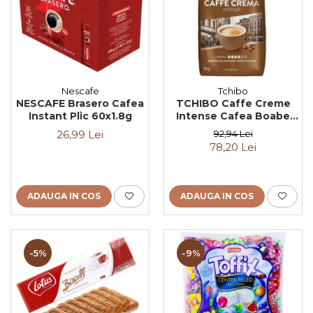
Nescafe
Tchibo
NESCAFE Brasero Cafea
TCHIBO Caffe Creme
Instant Plic 60x1.8g
Intense Cafea Boabe
1kg
26,99 Lei
92,94 Lei
78,20 Lei
ADAUGA IN COS
ADAUGA IN COS
-5%
-9%