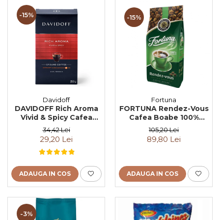
-15%
-15%
Davidoff
Fortuna
DAVIDOFF Rich Aroma
FORTUNA Rendez-Vous
Vivid & Spicy Cafea
Cafea Boabe 100%
Macinata 250g
Arabica 1Kg
34,42 Lei
105,20 Lei
29,20 Lei
89,80 Lei
ADAUGA IN COS
ADAUGA IN COS
-3%