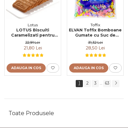
Lotus
Toffix
LOTUS Biscuiti
ELVAN Toffix Bomboane
Caramelizati pentru
Gumate cu Suc de
Cafea, Ambalati
Fructe 1Kg
22,91 Lei
31,32 Lei
Individual 50buc 312.5g
21,80 Lei
28,50 Lei
ADAUGA IN COS
ADAUGA IN COS
1
2
3
63
...
Toate Produsele