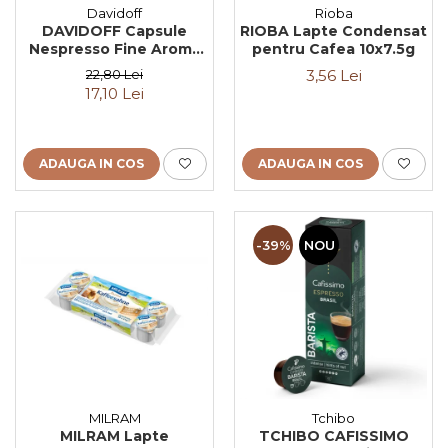
Davidoff
Rioba
DAVIDOFF Capsule
RIOBA Lapte Condensat
Nespresso Fine Aroma
pentru Cafea 10x7.5g
Espresso Elegant &
22,80 Lei
3,56 Lei
Fragrant 10x5.5g
17,10 Lei
ADAUGA IN COS
ADAUGA IN COS
-39%
NOU
MILRAM
Tchibo
MILRAM Lapte
TCHIBO CAFISSIMO