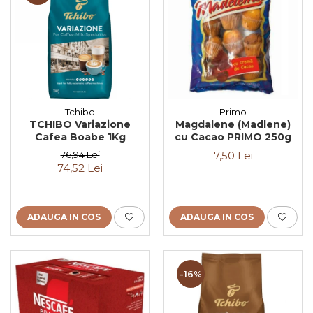
Tchibo
Primo
TCHIBO Variazione
Magdalene (Madlene)
Cafea Boabe 1Kg
cu Cacao PRIMO 250g
76,94 Lei
7,50 Lei
74,52 Lei
ADAUGA IN COS
ADAUGA IN COS
-16%