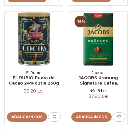
-19%
El Rubio
Jacobs
EL RUBIO Pudra de
JACOBS Kronung
Cacao 24% cutie 250g
Signature Cafea
Macinata 500g
38,20 Lei
46,49 Lei
37,80 Lei
ADAUGA IN COS
ADAUGA IN COS