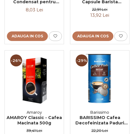
Condensat pentru
Capsule Barista
Cafea cu Aroma Irish
Espresso Brasil 10 buc
8,03 Lei
22,91 Lei
Cream 10x14g
80g (27.10.2026)
13,92 Lei
ADAUGA IN COS
ADAUGA IN COS
-26%
-29%
Amaroy
Barissimo
AMAROY Classic - Cafea
BARISSIMO Cafea
Macinata 500g
Decofeinizata Paduri
Discuri Senseo 62mm
39,41 Lei
22,20 Lei
Monodoze 20buc - 140g