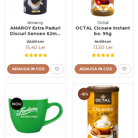
Amaroy
Octal
AMAROY Extra Paduri
OCTAL Cicoare Instant
Discuri Senseo 62mm
bo. 95g
Monodoze 20buc 140g
22,20 Lei
14,05 Lei
15,40 Lei
13,50 Lei
ADAUGA IN COS
ADAUGA IN COS
-8%
NOU