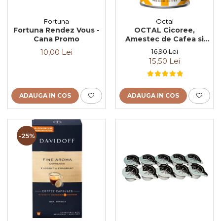
Fortuna
Octal
Fortuna Rendez Vous -
OCTAL Cicoree,
Cana Promo
Amestec de Cafea si
Cicoare Instant cut.
10,00 Lei
16,90 Lei
100g
15,50 Lei
ADAUGA IN COS
ADAUGA IN COS
-25%