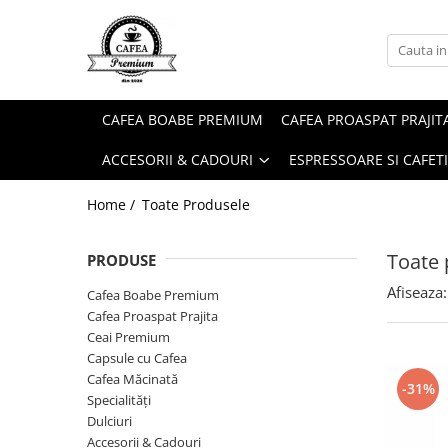
Ceai Premium
Capsule cu Cafea
Specialități
Dulciuri
Accesorii & Cadouri
Ceai in Plic
Capsule cu Cafea
Cafea Instant
Rontanele Sarate
Cadouri
CAFEA BOABE PREMIUM
CAFEA PROASPAT PRAJIT
Ceai Vărsat
Mix-uri
Biscuiti & Fursecuri
Condimente
ACCESORII & CADOURI
ESPRESSOARE SI CAFET
Ceai Instant
Ciocolată Caldă / Cappuccino
Ciocolata & Praline
Lapte pentru Cafea
Cacao
Dropsuri/Jeleuri
Pahare / Capace / Palete
Home /
Toate Produsele
Gem si Dulceata din Fructe
Siropuri și Topping
Toate 
PRODUSE
Guma de Mestecat
Ulei și Oțet
Afiseaza:
Napolitane
Ustensile Diverse
Cafea Boabe Premium
Cafea Proaspat Prajita
Nuci, Alune si Fructe Deshidratate
Zahăr, Miere & Îndulcitori
Ceai Premium
Prajituri Ambalate
Capsule cu Cafea
Cafea Măcinată
-31%
Specialități
Dulciuri
Accesorii & Cadouri