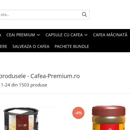
A
CEAI PREMIUM
CAPSULE CU CAFEA
CAFEA MĂCINATĂ
IERE
SALVEAZA O CAFEA
PACHETE BUNDLE
produsele - Cafea-Premium.ro
1-
24
din
1503
produse
-4%