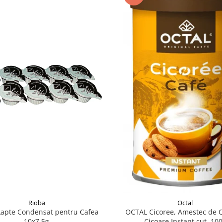
Rioba
Octal
Lapte Condensat pentru Cafea
OCTAL Cicoree, Amestec de C
10x7.5g
Cicoare Instant cut. 10