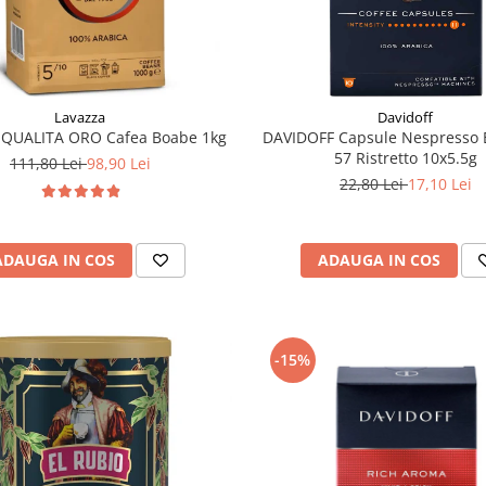
Lavazza
Davidoff
 QUALITA ORO Cafea Boabe 1kg
DAVIDOFF Capsule Nespresso 
57 Ristretto 10x5.5g
111,80 Lei
98,90 Lei
22,80 Lei
17,10 Lei
ADAUGA IN COS
ADAUGA IN COS
-15%