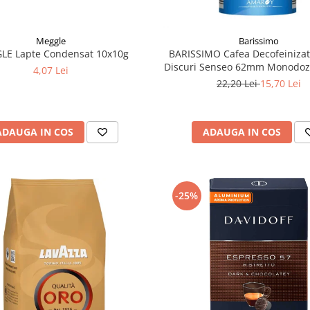
Meggle
Barissimo
LE Lapte Condensat 10x10g
BARISSIMO Cafea Decofeinizat
Discuri Senseo 62mm Monodoz
4,07 Lei
140g
22,20 Lei
15,70 Lei
ADAUGA IN COS
ADAUGA IN COS
-25%