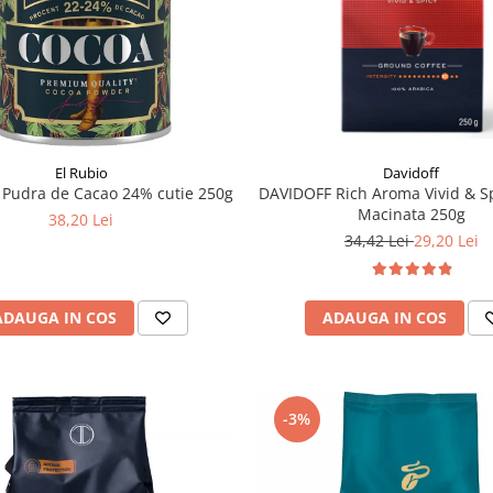
El Rubio
Davidoff
 Pudra de Cacao 24% cutie 250g
DAVIDOFF Rich Aroma Vivid & S
Macinata 250g
38,20 Lei
34,42 Lei
29,20 Lei
ADAUGA IN COS
ADAUGA IN COS
-3%