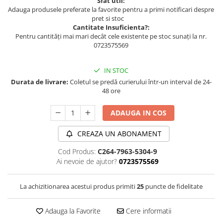
Sfat util:
Adauga produsele preferate la favorite pentru a primi notificari despre
pret si stoc
Cantitate Insuficienta?:
Pentru cantități mai mari decât cele existente pe stoc sunați la nr.
0723575569
IN STOC
Durata de livrare:
Coletul se predă curierului într-un interval de 24-
48 ore
ADAUGA IN COS
CREAZA UN ABONAMENT
Cod Produs:
C264-7963-5304-9
Ai nevoie de ajutor?
0723575569
La achizitionarea acestui produs primiti
25
puncte de fidelitate
Adauga la Favorite
Cere informatii