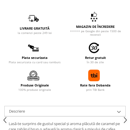
MAGAZIN DE ÎNCREDERE
LIVRARE GRATUITĂ
⭐⭐⭐⭐⭐ pe Google din peste 1500 de
la comenzi peste 249 lei
recenzii
Plata securizata
Retur gratuit
Plata securizata cu card sau ramburs
în 30 de zile
Produse Originale
Rate fara Dobanda
100% produse originale
prin TBI Bank
Descriere
Lasă-te surprins de gustul special și aroma plăcută de caramel pe
care zahărul brun o adaugă la aroma clasică a mixului de cafea