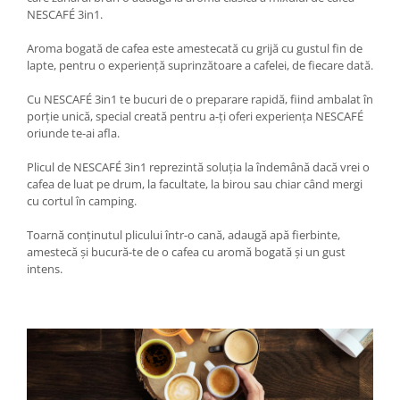
NESCAFÉ 3in1.
Aroma bogată de cafea este amestecată cu grijă cu gustul fin de
lapte, pentru o experiență suprinzătoare a cafelei, de fiecare dată.
Cu NESCAFÉ 3in1 te bucuri de o preparare rapidă, fiind ambalat în
porție unică, special creată pentru a-ți oferi experiența NESCAFÉ
oriunde te-ai afla.
Plicul de NESCAFÉ 3in1 reprezintă soluția la îndemână dacă vrei o
cafea de luat pe drum, la facultate, la birou sau chiar când mergi
cu cortul în camping.
Toarnă conținutul plicului într-o cană, adaugă apă fierbinte,
amestecă și bucură-te de o cafea cu aromă bogată și un gust
intens.