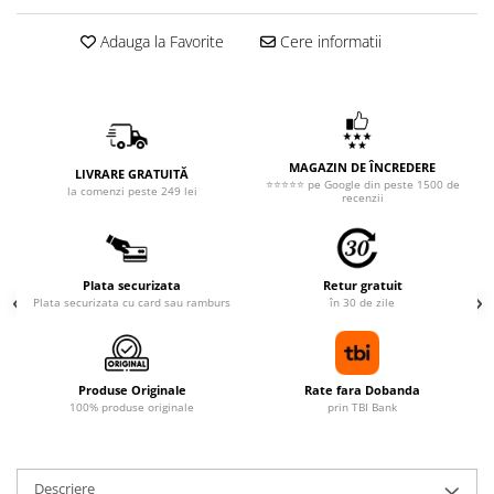
Adauga la Favorite
Cere informatii
MAGAZIN DE ÎNCREDERE
LIVRARE GRATUITĂ
⭐⭐⭐⭐⭐ pe Google din peste 1500 de
la comenzi peste 249 lei
recenzii
Plata securizata
Retur gratuit
Plata securizata cu card sau ramburs
în 30 de zile
Produse Originale
Rate fara Dobanda
100% produse originale
prin TBI Bank
Descriere