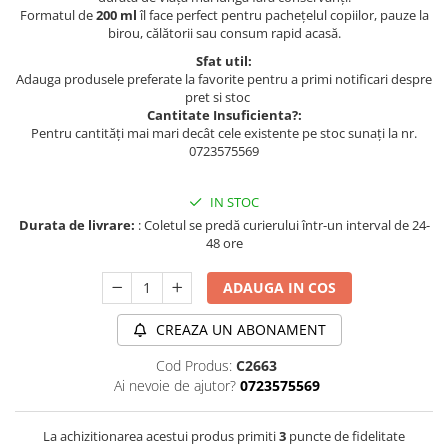
Formatul de
200 ml
îl face perfect pentru pachețelul copiilor, pauze la
birou, călătorii sau consum rapid acasă.
Sfat util:
Adauga produsele preferate la favorite pentru a primi notificari despre
pret si stoc
Cantitate Insuficienta?:
Pentru cantități mai mari decât cele existente pe stoc sunați la nr.
0723575569
IN STOC
Durata de livrare:
: Coletul se predă curierului într-un interval de 24-
48 ore
ADAUGA IN COS
CREAZA UN ABONAMENT
Cod Produs:
C2663
Ai nevoie de ajutor?
0723575569
La achizitionarea acestui produs primiti
3
puncte de fidelitate