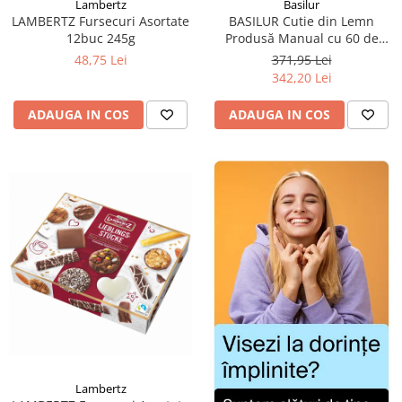
Lambertz
Basilur
LAMBERTZ Fursecuri Asortate
BASILUR Cutie din Lemn
12buc 245g
Produsă Manual cu 60 de
Plicuri de Ceai Asortat
48,75 Lei
371,95 Lei
342,20 Lei
ADAUGA IN COS
ADAUGA IN COS
Lambertz