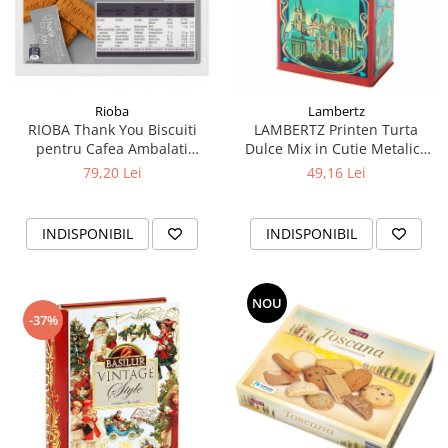
Rioba
Lambertz
RIOBA Thank You Biscuiti
LAMBERTZ Printen Turta
pentru Cafea Ambalati
Dulce Mix in Cutie Metalica
Individual 250buc 1200g
Retro 400g
79,20 Lei
49,16 Lei
INDISPONIBIL
INDISPONIBIL
NOU
-37%