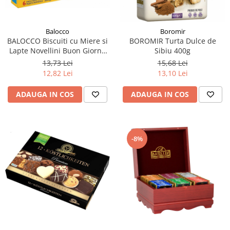
Balocco
Boromir
BALOCCO Biscuiti cu Miere si
BOROMIR Turta Dulce de
Lapte Novellini Buon Giorno
Sibiu 400g
350g
13,73 Lei
15,68 Lei
12,82 Lei
13,10 Lei
ADAUGA IN COS
ADAUGA IN COS
-8%