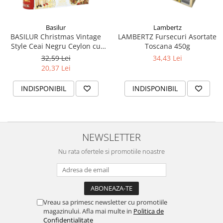
Basilur
Lambertz
BASILUR Christmas Vintage
LAMBERTZ Fursecuri Asortate
Style Ceai Negru Ceylon cu
Toscana 450g
Cirese, Capsuni si Portocale 5
32,59 Lei
34,43 Lei
Plicuri 10g
20,37 Lei
INDISPONIBIL
INDISPONIBIL
NEWSLETTER
Nu rata ofertele si promotiile noastre
Vreau sa primesc newsletter cu promotiile
magazinului. Afla mai multe in
Politica de
Confidentialitate