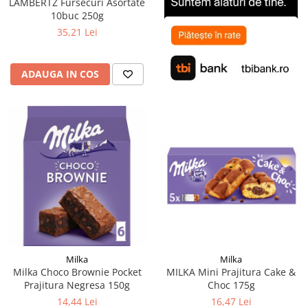
LAMBERTZ Fursecuri Asortate
10buc 250g
35,21 Lei
ADAUGA IN COS
Milka
Milka
MILKA Mini Prajitura Cake &
Milka Choco Brownie Pocket
Choc 175g
Prajitura Negresa 150g
16,47 Lei
14,44 Lei