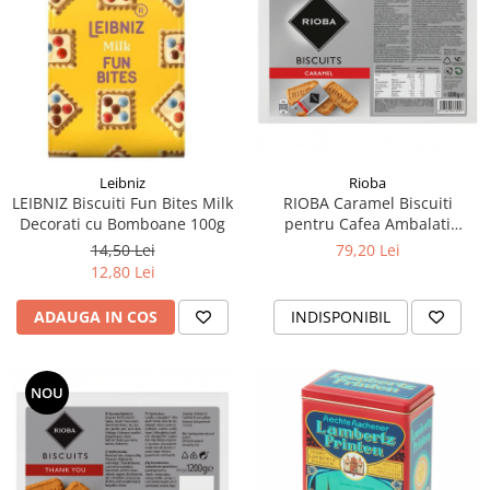
Leibniz
Rioba
LEIBNIZ Biscuiti Fun Bites Milk
RIOBA Caramel Biscuiti
Decorati cu Bomboane 100g
pentru Cafea Ambalati
Individual 250buc 1200g
14,50 Lei
79,20 Lei
12,80 Lei
ADAUGA IN COS
INDISPONIBIL
NOU