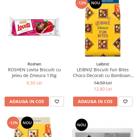
-12%
NOU
Roshen
Leibniz
ROSHEN Lovita Biscuiti cu
LEIBNIZ Biscuiti Fun Bites
Jeleu de Zmeura 135g
Choco Decorati cu Bomboane
de Ciocolata 100g
6,50 Lei
14,50 Lei
12,80 Lei
ADAUGA IN COS
ADAUGA IN COS
-12%
NOU
NOU