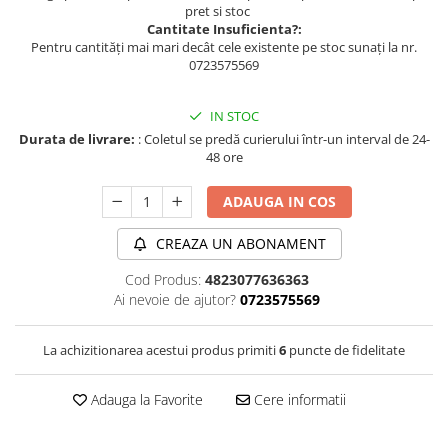
pret si stoc
Cantitate Insuficienta?:
Pentru cantități mai mari decât cele existente pe stoc sunați la nr.
0723575569
IN STOC
Durata de livrare:
: Coletul se predă curierului într-un interval de 24-
48 ore
ADAUGA IN COS
CREAZA UN ABONAMENT
Cod Produs:
4823077636363
Ai nevoie de ajutor?
0723575569
La achizitionarea acestui produs primiti
6
puncte de fidelitate
Adauga la Favorite
Cere informatii