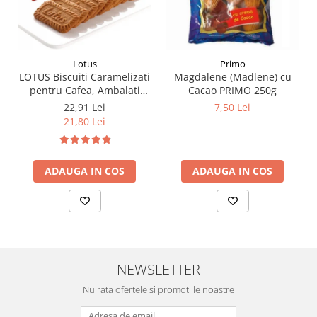
Lotus
Primo
LOTUS Biscuiti Caramelizati
Magdalene (Madlene) cu
pentru Cafea, Ambalati
Cacao PRIMO 250g
Individual 50buc 312.5g
22,91 Lei
7,50 Lei
21,80 Lei
ADAUGA IN COS
ADAUGA IN COS
NEWSLETTER
Nu rata ofertele si promotiile noastre