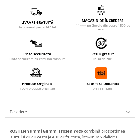
MAGAZIN DE ÎNCREDERE
LIVRARE GRATUITĂ
⭐⭐⭐⭐⭐ pe Google din peste 1500 de
la comenzi peste 249 lei
recenzii
Plata securizata
Retur gratuit
Plata securizata cu card sau ramburs
în 30 de zile
Produse Originale
Rate fara Dobanda
100% produse originale
prin TBI Bank
Descriere
ROSHEN Yummi Gummi Frozen Yogo
combină prospețimea
iaurtului cu dulceața jeleurilor fructate, într-un mix delicios