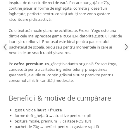
inspirat de deserturile reci de vară. Fiecare punguță de 70g
conține jeleuri în forme de înghețată, cornete și deserturi
înghețate, perfecte pentru copii și adulți care vor o gustare
răcoritoare și distractivă.
Cu o textură moale și arome echilibrate, Frozen Yogo este una
dintre cele mai apreciate game ROSHEN, datorită gustului unic de
iaurt și culorilor vii. Produsul este ideal pentru pauze dulci,
pachețelul de școală, birou sau pentru momentele în care ai
nevoie de un snack rapid și savuros.
Pe
cafea-premium.ro
, găsești varianta originală
Frozen Yogo
,
cunoscută pentru calitatea ingredientelor și prospețimea
garantată. Jeleurile nu conțin grăsimi și sunt potrivite pentru
consumul zilnic în cantități moderate.
Beneficii & motive de cumpărare
gust unic de
iaurt + fructe
forme de înghețată → atractive pentru copii
textură moale, premium → calitate ROSHEN
pachet de 70g → perfect pentru o gustare rapidă