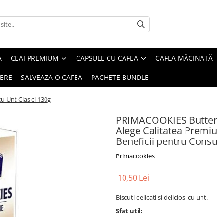
A
CEAI PREMIUM
CAPSULE CU CAFEA
CAFEA MĂCINATĂ
IERE
SALVEAZA O CAFEA
PACHETE BUNDLE
u Unt Clasici 130g
PRIMACOOKIES Butter Co
Alege Calitatea Premium
Beneficii pentru Cons
Primacookies
10,50 Lei
Biscuti delicati si deliciosi cu unt.
Sfat util: