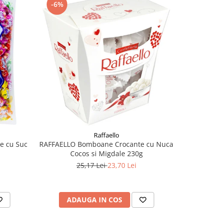
-6%
-8%
Raffaello
e cu Suc
RAFFAELLO Bomboane Crocante cu Nuca
ROSHEN Dr
Cocos si Migdale 230g
25,17 Lei
23,70 Lei
ADAUGA IN COS
AD