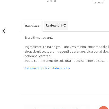
249 lei
recenzii
Review-uri
(0)
Descriere
Biscuiti moi, cu unt.
Ingrediente: Faina de grau, unt 25% minim (smantana din la
sirop de glucoza, aroma agenti de afanare: bicarbonat de 
colorant : caroteni.
Poate contine urme de soia oua nuci si seminte de susan.
Informatii conformitate produs