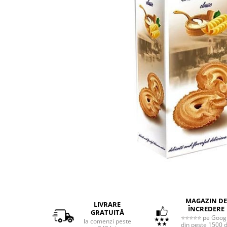
Distribuie
pe
MAGAZIN DE
Facebook
LIVRARE
ÎNCREDERE
GRATUITĂ
⭐⭐⭐⭐⭐ pe Goog
la comenzi peste
din peste 1500 