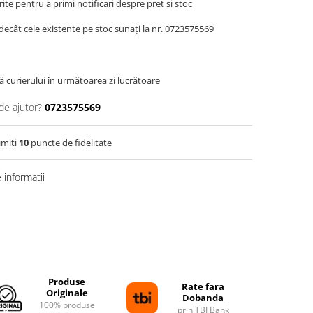
te pentru a primi notificari despre pret si stoc
decât cele existente pe stoc sunați la nr. 0723575569
ă curierului în următoarea zi lucrătoare
de ajutor?
0723575569
imiti
10
puncte de fidelitate
informatii
Produse
Rate fara
Originale
Dobanda
100% produse
prin TBI Bank