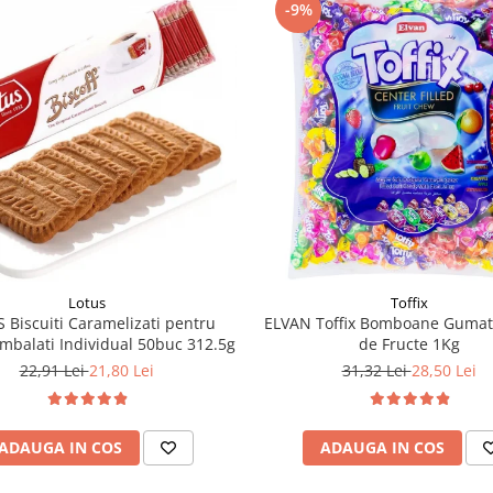
-9%
Lotus
Toffix
 Biscuiti Caramelizati pentru
ELVAN Toffix Bomboane Gumat
mbalati Individual 50buc 312.5g
de Fructe 1Kg
22,91 Lei
21,80 Lei
31,32 Lei
28,50 Lei
ADAUGA IN COS
ADAUGA IN COS