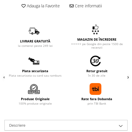
Adauga la Favorite
Cere informatii
MAGAZIN DE ÎNCREDERE
LIVRARE GRATUITĂ
⭐⭐⭐⭐⭐ pe Google din peste 1500 de
la comenzi peste 249 lei
recenzii
Plata securizata
Retur gratuit
Plata securizata cu card sau ramburs
în 30 de zile
Produse Originale
Rate fara Dobanda
100% produse originale
prin TBI Bank
Descriere