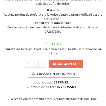
satisface pofta de dulce.
Sfat util:
Adauga produsele preferate la favorite pentru a primi notificari despre
pret si stoc
Cantitate Insuficienta?:
Pentru cantități mai mari decât cele existente pe stoc sunați la nr.
0723575569
IN STOC
Durata de livrare:
: Coletul se predă curierului într-un interval de 24-
48 ore
ADAUGA IN COS
CREAZA UN ABONAMENT
Cod Produs:
C1679-53
Ai nevoie de ajutor?
0723575569
La achizitionarea acestui produs primiti
70
puncte de fidelitate