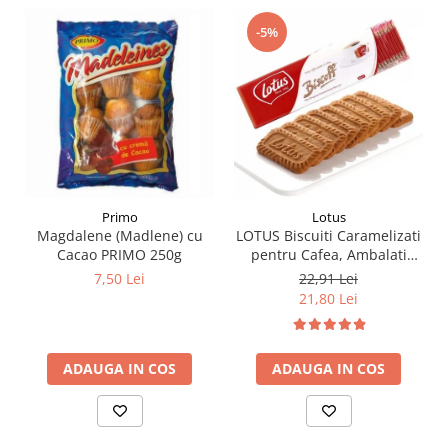
-5%
Primo
Lotus
Magdalene (Madlene) cu
LOTUS Biscuiti Caramelizati
Cacao PRIMO 250g
pentru Cafea, Ambalati
Individual 50buc 312.5g
7,50 Lei
22,91 Lei
21,80 Lei
ADAUGA IN COS
ADAUGA IN COS