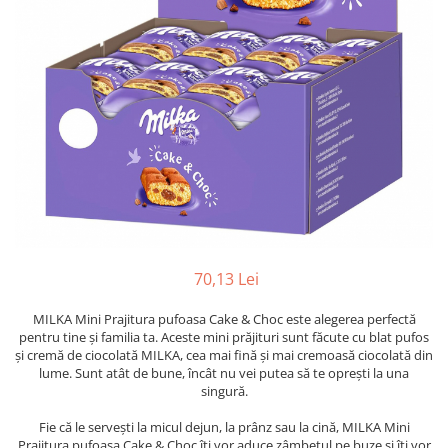
70,13 Lei
MILKA Mini Prajitura pufoasa Cake & Choc este alegerea perfectă
pentru tine și familia ta. Aceste mini prăjituri sunt făcute cu blat pufos
și cremă de ciocolată MILKA, cea mai fină și mai cremoasă ciocolată din
lume. Sunt atât de bune, încât nu vei putea să te oprești la una
singură.
Fie că le servești la micul dejun, la prânz sau la cină, MILKA Mini
Prajitura pufoasa Cake & Choc îți vor aduce zâmbetul pe buze și îți vor