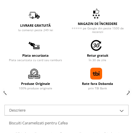
MAGAZIN DE ÎNCREDERE
LIVRARE GRATUITĂ
⭐⭐⭐⭐⭐ pe Google din peste 1500 de
la comenzi peste 249 lei
recenzii
Plata securizata
Retur gratuit
Plata securizata cu card sau ramburs
în 30 de zile
Produse Originale
Rate fara Dobanda
100% produse originale
prin TBI Bank
Descriere
Biscuiti Caramelizati pentru Cafea