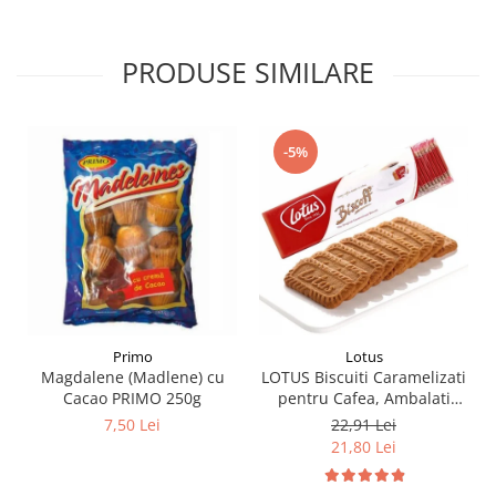
PRODUSE SIMILARE
-5%
Primo
Lotus
Magdalene (Madlene) cu
LOTUS Biscuiti Caramelizati
Cacao PRIMO 250g
pentru Cafea, Ambalati
Individual 50buc 312.5g
7,50 Lei
22,91 Lei
21,80 Lei