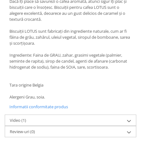
Dacă îți place să savurezi o cafea aromată, atunci sigur îți plac și
biscuiții care o însoțesc. Biscuiții pentru cafea LOTUS sunt o
alegere excelentă, deoarece au un gust delicios de caramel și o
textură crocantă.
Biscuiții LOTUS sunt fabricați din ingrediente naturale, cum ar fi
făina de grâu, zahărul, uleiul vegetal, siropul de bomboane, sarea
și scorțișoara.
Ingrediente: Faina de GRAU, zahar, grasimi vegetale (palmier,
seminte de rapita), sirop de candel, agenti de afanare (carbonat
hidrogenat de sodiu), faina de SOIA, sare, scortisoara.
Tara origine Belgia
Alergeni Grau, soia.
Informatii conformitate produs
Video
(1)
Review-uri
(0)