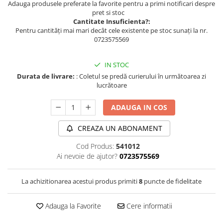
Adauga produsele preferate la favorite pentru a primi notificari despre
pret si stoc
Cantitate Insuficienta?:
Pentru cantități mai mari decât cele existente pe stoc sunați la nr.
0723575569
IN STOC
Durata de livrare:
: Coletul se predă curierului în următoarea zi
lucrătoare
ADAUGA IN COS
CREAZA UN ABONAMENT
Cod Produs:
541012
Ai nevoie de ajutor?
0723575569
La achizitionarea acestui produs primiti
8
puncte de fidelitate
Adauga la Favorite
Cere informatii