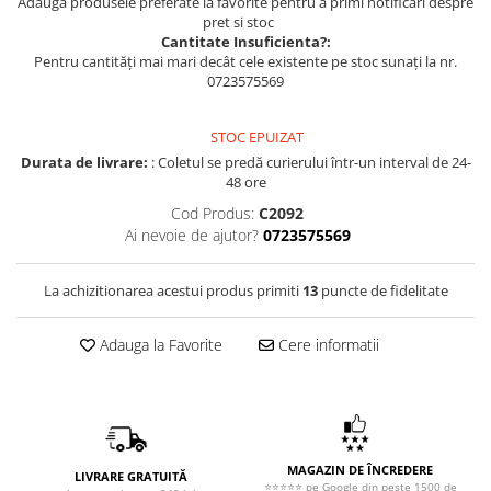
Adauga produsele preferate la favorite pentru a primi notificari despre
pret si stoc
Cantitate Insuficienta?:
Pentru cantități mai mari decât cele existente pe stoc sunați la nr.
0723575569
STOC EPUIZAT
Durata de livrare:
: Coletul se predă curierului într-un interval de 24-
48 ore
Cod Produs:
C2092
Ai nevoie de ajutor?
0723575569
La achizitionarea acestui produs primiti
13
puncte de fidelitate
Adauga la Favorite
Cere informatii
MAGAZIN DE ÎNCREDERE
LIVRARE GRATUITĂ
⭐⭐⭐⭐⭐ pe Google din peste 1500 de