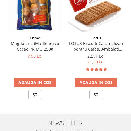
Primo
Lotus
Magdalene (Madlene) cu
LOTUS Biscuiti Caramelizati
Cacao PRIMO 250g
pentru Cafea, Ambalati
Individual 50buc 312.5g
7,50 Lei
22,91 Lei
21,80 Lei
ADAUGA IN COS
ADAUGA IN COS
NEWSLETTER