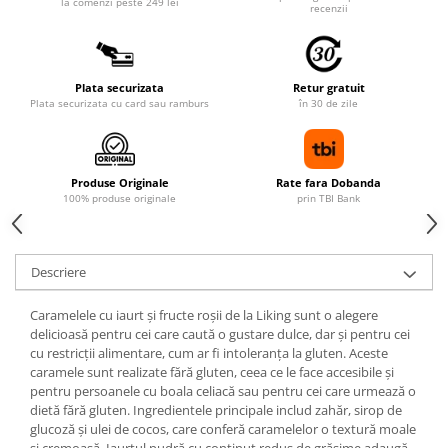
la comenzi peste 249 lei
recenzii
Plata securizata
Retur gratuit
Plata securizata cu card sau ramburs
în 30 de zile
Produse Originale
Rate fara Dobanda
100% produse originale
prin TBI Bank
Descriere
Caramelele cu iaurt și fructe roșii de la Liking sunt o alegere
delicioasă pentru cei care caută o gustare dulce, dar și pentru cei
cu restricții alimentare, cum ar fi intoleranța la gluten. Aceste
caramele sunt realizate fără gluten, ceea ce le face accesibile și
pentru persoanele cu boala celiacă sau pentru cei care urmează o
dietă fără gluten. Ingredientele principale includ zahăr, sirop de
glucoză și ulei de cocos, care conferă caramelelor o textură moale
și cremoasă. Iaurtul pudră cu conținut redus de grăsime adaugă