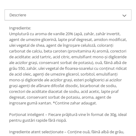
Descriere
Ingrediente:
Umplutură cu aroma de vanilie 20% (apă, zahăr, zahăr invertit,
agent de umezire glicerină, lapte praf degresat, amidon modificat,
ulei vegetal de shea, agent de îngroşare celuloză, coloranţi
carbonat de calciu, beta caroten (provitamina A) aromă, corectori
de aciditate: acid tartric, acid citric, emulsifiant mono-şi digliceride
ale acizilor graşi, conservant sorbat de potasiu), ouă, făină albă de
grâu 550, zahăr, ulei vegetal de floarea-soarelui cu conţinut ridicat
de acid oleic, agenţi de umezire glicerol, sorbitol, emulsifianţi
mono-şi digliceride ale acizilor graşi, esteri poliglicerici ai acizilor
graşi agenţi de afânare difosfat disodic, bicarbonat de sodiu,
corectori de aciditate diacetat de sodiu, acid acetic, lapte praf
degresat, conservant sorbat de potasiu, aroma, agent de
ingrosare gumă xantan. *Contine zahar adaugat.
Porționat inteligent – Fiecare prăjitură vine în format de 30g, ideal
pentru gustări rapide fără risipă.
Ingrediente atent selecționate – Conține ouă, făină albă de grâu,