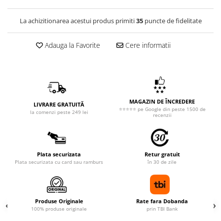
La achizitionarea acestui produs primiti
35
puncte de fidelitate
Adauga la Favorite
Cere informatii
MAGAZIN DE ÎNCREDERE
LIVRARE GRATUITĂ
⭐⭐⭐⭐⭐ pe Google din peste 1500 de
la comenzi peste 249 lei
recenzii
Plata securizata
Retur gratuit
Plata securizata cu card sau ramburs
în 30 de zile
Produse Originale
Rate fara Dobanda
100% produse originale
prin TBI Bank