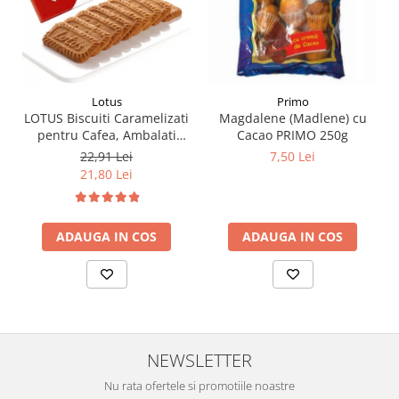
Lotus
Primo
LOTUS Biscuiti Caramelizati
Magdalene (Madlene) cu
pentru Cafea, Ambalati
Cacao PRIMO 250g
Individual 50buc 312.5g
22,91 Lei
7,50 Lei
21,80 Lei
ADAUGA IN COS
ADAUGA IN COS
NEWSLETTER
Nu rata ofertele si promotiile noastre