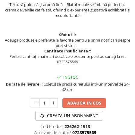
Textură pufoasă și aromă fină – Blatul moale se îmbină perfect cu
crema de vanilie catifelată, oferind o experiență gustativă echilibrată și
reconfortantă.
Sfat util:
Adauga produsele preferate la favorite pentru a primi notificari despre
pret si stoc
Cantitate Insuficienta?:
Pentru cantități mai mari decât cele existente pe stoc sunați la nr.
0723575569
IN STOC
Durata de livrare:
: Coletul se predă curierului într-un interval de 24-
48 ore
ADAUGA IN COS
CREAZA UN ABONAMENT
Cod Produs:
226262-1513
Ai nevoie de ajutor?
0723575569