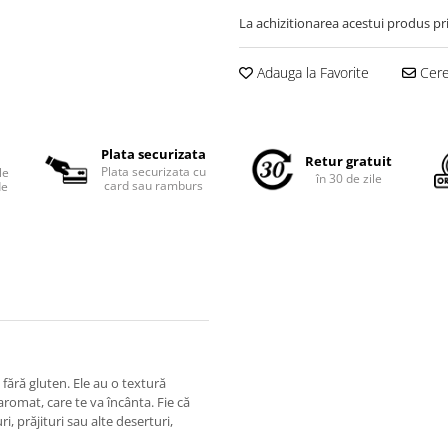
La achizitionarea acestui produs pr
Adauga la Favorite
Cere 
Plata securizata
Retur gratuit
Plata securizata cu
le
în 30 de zile
card sau ramburs
de
fără gluten. Ele au o textură
 aromat, care te va încânta. Fie că
i, prăjituri sau alte deserturi,