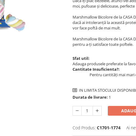
Dacă îți plac bezelele, atunci vei
moi, pufoase și delicioase, perfecte 
Marshmallow Bicolore de la CASA DEL
dacă ai intoleranță la această prote
vor face poftă de mai mult.
Marshmallow Bicolore de la CASA DE
pentru a-ți satisface toate poftele.
Sfat util:
Adauga produsele preferate la favori
Cantitate Insuficienta?:
Pentru cantități mai mari 
IN LIMITA STOCULUI DISPONIB
Durata de livrare:
1
ADAUG
Cod Produs:
C1701-1774
Ai ne