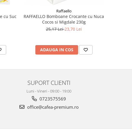
Raffaello
e cu Suc
RAFFAELLO Bomboane Crocante cu Nuca
ROSHEN D
Cocos si Migdale 230g
C
25,17 Lei
23,70 Lei
ADAUGA IN COS
AD
SUPORT CLIENTI
Luni - Vineri - 09:00 - 19:00
0723575569
office@cafea-premium.ro