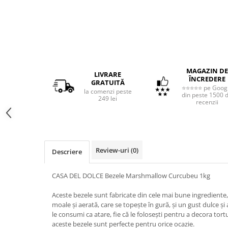
MAGAZIN DE
LIVRARE
ÎNCREDERE
GRATUITĂ
⭐⭐⭐⭐⭐ pe Goog
la comenzi peste
din peste 1500 
249 lei
recenzii
Review-uri
(0)
Descriere
CASA DEL DOLCE Bezele Marshmallow Curcubeu 1kg
Aceste bezele sunt fabricate din cele mai bune ingrediente, 
moale și aerată, care se topește în gură, și un gust dulce și
le consumi ca atare, fie că le folosești pentru a decora tortur
aceste bezele sunt perfecte pentru orice ocazie.