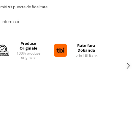
imiti
93
puncte de fidelitate
informatii
Produse
Rate fara
Originale
Dobanda
100% produse
prin TBI Bank
originale