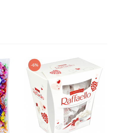
-6%
-16%