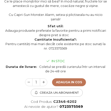
Ce le place monștrilor mici să bea? În mod natural, fructele lor se
amestecă cu gustul de mere, coacăze negre și vișine.
Cu Capri-Sun Monster Alarm, setea și plictiseala nu au nicio
șansă!
Sfat util:
Adauga produsele preferate la favorite pentru a primi notificari
despre pret si stoc
Cantitate Insuficienta?:
Pentru cantități mai mari decât cele existente pe stoc sunați la
nr. 0723575569
IN STOC
Durata de livrare:
: Coletul se predă curierului într-un interval
de 24-48 ore
ADAUGA IN COS
CREAZA UN ABONAMENT
Cod Produs:
C2346-6202
Ai nevoie de ajutor?
0723575569