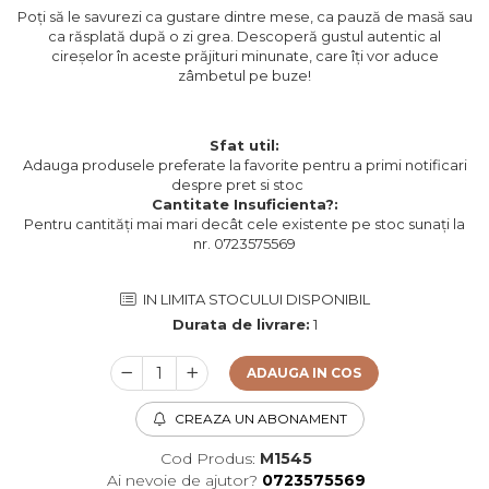
Poți să le savurezi ca gustare dintre mese, ca pauză de masă sau
ca răsplată după o zi grea. Descoperă gustul autentic al
cireșelor în aceste prăjituri minunate, care îți vor aduce
zâmbetul pe buze!
Sfat util:
Adauga produsele preferate la favorite pentru a primi notificari
despre pret si stoc
Cantitate Insuficienta?:
Pentru cantități mai mari decât cele existente pe stoc sunați la
nr. 0723575569
IN LIMITA STOCULUI DISPONIBIL
Durata de livrare:
1
ADAUGA IN COS
CREAZA UN ABONAMENT
Cod Produs:
M1545
Ai nevoie de ajutor?
0723575569