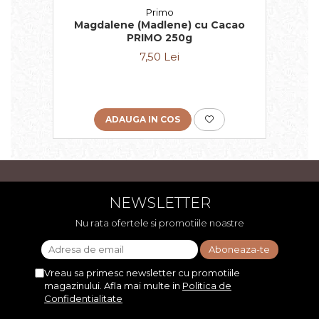
Primo
Magdalene (Madlene) cu Cacao
PRIMO 250g
7,50 Lei
ADAUGA IN COS
NEWSLETTER
Nu rata ofertele si promotiile noastre
Vreau sa primesc newsletter cu promotiile
magazinului. Afla mai multe in
Politica de
Confidentialitate