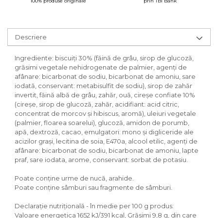
100% produse originale
prin TBI Bank
Descriere
Ingrediente: biscuiți 30% (făină de grâu, sirop de glucoză,
grăsimi vegetale nehidrogenate de palmier, agenți de
afânare: bicarbonat de sodiu, bicarbonat de amoniu, sare
iodată, conservant: metabisulfit de sodiu), sirop de zahăr
invertit, făină albă de grâu, zahăr, ouă, cireșe confiate 10%
(cireșe, sirop de glucoză, zahăr, acidifiant: acid citric,
concentrat de morcov și hibiscus, aromă), uleiuri vegetale
(palmier, floarea soarelui), glucoză, amidon de porumb,
apă, dextroză, cacao, emulgatori: mono și digliceride ale
acizilor grași, lecitina de soia, E470a, alcool etilic, agenți de
afânare: bicarbonat de sodiu, bicarbonat de amoniu, lapte
praf, sare iodata, arome, conservant: sorbat de potasiu.
Poate conține urme de nucă, arahide.
Poate conține sâmburi sau fragmente de sâmburi.
Declarație nutrițională - în medie per 100 g produs:
Valoare energetica 1652 kJ/391 kcal, Grăsimi 9,8 g, din care