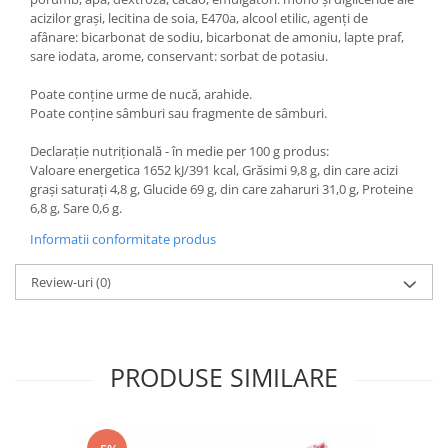
acizilor grași, lecitina de soia, E470a, alcool etilic, agenți de
afânare: bicarbonat de sodiu, bicarbonat de amoniu, lapte praf,
sare iodata, arome, conservant: sorbat de potasiu.
Poate conține urme de nucă, arahide.
Poate conține sâmburi sau fragmente de sâmburi.
Declarație nutrițională - în medie per 100 g produs:
Valoare energetica 1652 kJ/391 kcal, Grăsimi 9,8 g, din care acizi
grași saturați 4,8 g, Glucide 69 g, din care zaharuri 31,0 g, Proteine
6,8 g, Sare 0,6 g.
Informatii conformitate produs
Review-uri
(0)
PRODUSE SIMILARE