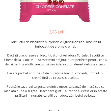
2,85 Lei
Tortuletul de biscuiti te surprinde cu gustul clasic al biscuitelui
imbogatit de aroma cremei.
Dacă îți plac cireșele și biscuiții, atunci vei adora Tortulet Biscuiti cu
Cirese de la BOROMIR. Aceste mini prăjituri sunt perfecte pentru copii,
dar și pentru adulți care vor să se răsfețe cu un desert delicios și ușor.
Fiecare pachet conține 44 de bucăți de biscuiți crocanți, umpluți cu
cremă fină de cireșe și ciocolata.
Poți să le savurezi ca gustare dintre mese, ca pauză de masă sau ca
răsplată după o zi grea. Descoperă gustul autentic al cireșelor în aceste
prăjituri minunate, care îți vor aduce zâmbetul pe buze!