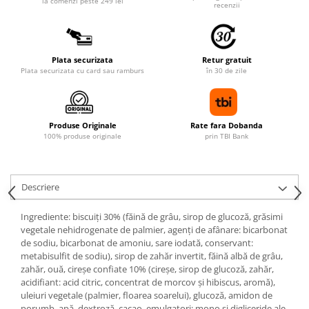
la comenzi peste 249 lei
recenzii
Plata securizata
Retur gratuit
Plata securizata cu card sau ramburs
în 30 de zile
Produse Originale
Rate fara Dobanda
100% produse originale
prin TBI Bank
Descriere
Ingrediente: biscuiți 30% (făină de grâu, sirop de glucoză, grăsimi
vegetale nehidrogenate de palmier, agenți de afânare: bicarbonat
de sodiu, bicarbonat de amoniu, sare iodată, conservant:
metabisulfit de sodiu), sirop de zahăr invertit, făină albă de grâu,
zahăr, ouă, cireșe confiate 10% (cireșe, sirop de glucoză, zahăr,
acidifiant: acid citric, concentrat de morcov și hibiscus, aromă),
uleiuri vegetale (palmier, floarea soarelui), glucoză, amidon de
porumb, apă, dextroză, cacao, emulgatori: mono și digliceride ale