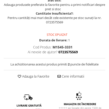
Sfat util:
Adauga produsele preferate la favorite pentru a primi notificari despre
pret si stoc
Cantitate Insuficienta?:
Pentru cantități mai mari decât cele existente pe stoc sunați la nr.
0723575569
STOC EPUIZAT
Durata de livrare:
1
Cod Produs:
M1545-3331
Ai nevoie de ajutor?
0723575569
La achizitionarea acestui produs primiti
2
puncte de fidelitate
Adauga la Favorite
Cere informatii
MAGAZIN DE ÎNCREDERE
LIVRARE GRATUITĂ
⭐⭐⭐⭐⭐ pe Google din peste 1500 de