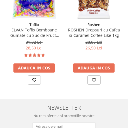
Toffix
Roshen
ELVAN Toffix Bomboane
ROSHEN Dropsuri cu Cafea
Gumate cu Suc de Fructe
si Caramel Coffee Like 1kg
1Kg
31,32 Lei
28,85 Lei
28,50 Lei
26,50 Lei
ADAUGA IN COS
ADAUGA IN COS
NEWSLETTER
Nu rata ofertele si promotiile noastre