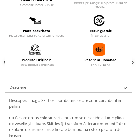
⭐⭐⭐⭐⭐ pe Google din peste 1500 de
la comenzi peste 249 lei
recenzii
Plata securizata
Retur gratuit
Plata securizata cu card sau ramburs
în 30 de zile
Produse Originale
Rate fara Dobanda
100% produse originale
prin TBI Bank
Descriere
Descoperă magia Skittles, bomboanele care aduc curcubeul în
palmă!
Cu fiecare drops colorat, vei simți cum se deschide o lume plină
de veselie și culoare. Skittles îți transformă fiecare moment într-o
explozie de arome, unde fiecare bomboană este o picătură de
fericire.