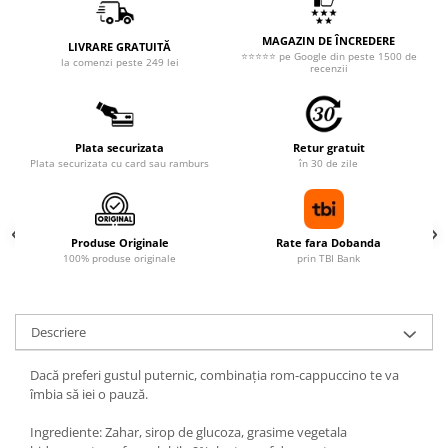
MAGAZIN DE ÎNCREDERE
LIVRARE GRATUITĂ
⭐⭐⭐⭐⭐ pe Google din peste 1500 de
la comenzi peste 249 lei
recenzii
Plata securizata
Retur gratuit
Plata securizata cu card sau ramburs
în 30 de zile
Produse Originale
Rate fara Dobanda
100% produse originale
prin TBI Bank
Descriere
Dacă preferi gustul puternic, combinaţia rom-cappuccino te va
îmbia să iei o pauză.
Ingrediente: Zahar, sirop de glucoza, grasime vegetala