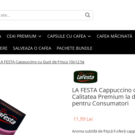
A
CEAI PREMIUM
CAPSULE CU CAFEA
CAFEA MĂCINATĂ
IERE
SALVEAZA O CAFEA
PACHETE BUNDLE
LA FESTA Cappuccino cu Gust de Frisca 10x12.5g
LA FESTA Cappuccino c
Calitatea Premium la doa
pentru Consumatori
11,99 Lei
Aroma subtilă de frişcă îi oferă cap