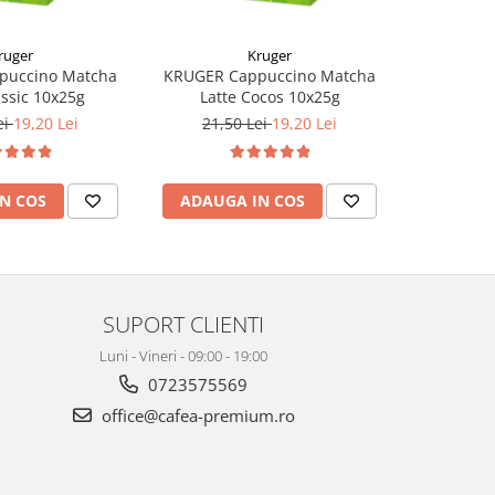
ruger
Kruger
puccino Matcha
KRUGER Cappuccino Matcha
JACOBS Ma
assic 10x25g
Latte Cocos 10x25g
de Vanilie 
ei
19,20 Lei
21,50 Lei
19,20 Lei
N COS
ADAUGA IN COS
ADAUG
SUPORT CLIENTI
Luni - Vineri - 09:00 - 19:00
0723575569
office@cafea-premium.ro