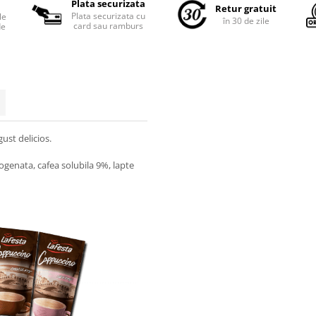
Plata securizata
Retur gratuit
Plata securizata cu
le
în 30 de zile
card sau ramburs
de
ust delicios.
ogenata, cafea solubila 9%, lapte