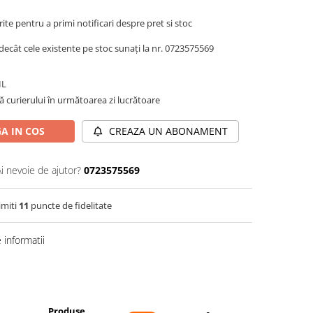
te pentru a primi notificari despre pret si stoc
decât cele existente pe stoc sunați la nr. 0723575569
IL
ă curierului în următoarea zi lucrătoare
A IN COS
CREAZA UN ABONAMENT
Ai nevoie de ajutor?
0723575569
imiti
11
puncte de fidelitate
informatii
Distribuie
pe
Facebook
Produse