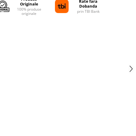
Rate fara
Originale
Dobanda
100% produse
prin TBI Bank
originale