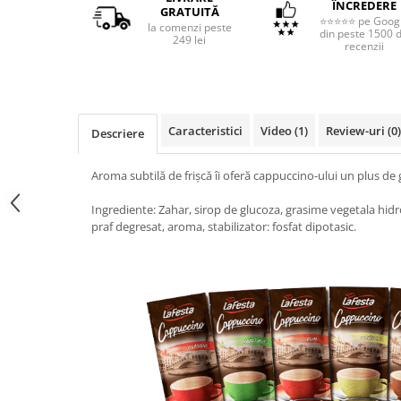
ÎNCREDERE
GRATUITĂ
⭐⭐⭐⭐⭐ pe Goog
la comenzi peste
din peste 1500 
249 lei
recenzii
Caracteristici
Video
(1)
Review-uri
(0)
Descriere
Aroma subtilă de frişcă îi oferă cappuccino-ului un plus de g
Ingrediente: Zahar, sirop de glucoza, grasime vegetala hidr
praf degresat, aroma, stabilizator: fosfat dipotasic.