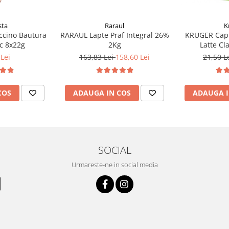
Raraul
K
sta
RARAUL Lapte Praf Integral 26%
KRUGER Cap
ccino Bautura
2Kg
Latte Cl
ic 8x22g
163,83 Lei
158,60 Lei
21,50 L
Lei
ADAUGA IN COS
ADAUGA I
COS
SOCIAL
Urmareste-ne in social media