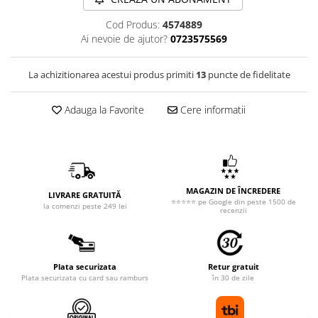
Cod Produs:
4574889
Ai nevoie de ajutor?
0723575569
La achizitionarea acestui produs primiti
13
puncte de fidelitate
Adauga la Favorite
Cere informatii
MAGAZIN DE ÎNCREDERE
LIVRARE GRATUITĂ
⭐⭐⭐⭐⭐ pe Google din peste 1500 de
la comenzi peste 249 lei
recenzii
Plata securizata
Retur gratuit
Plata securizata cu card sau ramburs
în 30 de zile