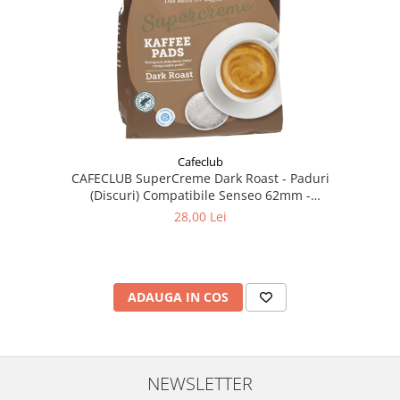
Cafeclub
CAFECLUB SuperCreme Dark Roast - Paduri
(Discuri) Compatibile Senseo 62mm -
Monodoze 36buc
28,00 Lei
ADAUGA IN COS
NEWSLETTER