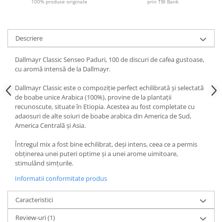
100% produse originale
prin TBI Bank
Descriere
Dallmayr Classic Senseo Paduri, 100 de discuri de cafea gustoase,
cu aromă intensă de la Dallmayr.
Dallmayr Classic este o compoziție perfect echilibrată și selectată
de boabe unice Arabica (100%), provine de la plantații
recunoscute, situate în Etiopia. Acestea au fost completate cu
adaosuri de alte soiuri de boabe arabica din America de Sud,
America Centrală și Asia.
Întregul mix a fost bine echilibrat, deși intens, ceea ce a permis
obținerea unei puteri optime și a unei arome uimitoare,
stimulând simțurile.
Informatii conformitate produs
Caracteristici
Review-uri
(1)