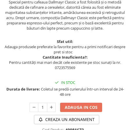
Special pentru cafeaua Dallmayr Classic a fost folosită și o metodă
dedicată de rafinare a cerealelor, datorită căreia au fost eliminate
majoritatea substanțelor iritante, amărăciunea excesivă și retrogustul
acru. Drept urmare, compoziția Dallmayr Classic este perfectă pentru
prepararea espresso-ului perfect, precum și o bază excelentă pentru
băuturi din lapte precum cappuccino și latte.
Sfat util:
Adauga produsele preferate la favorite pentru a primi notificari despre
pret si stoc
Cantitate Insuficienta?:
Pentru cantități mai mari decât cele existente pe stoc sunați la nr.
0723575569
IN STOC
Durata de livrare:
Coletul se predă curierului într-un interval de 24-
48 ore
ADAUGA IN COS
CREAZA UN ABONAMENT
Cod Produs:
40081673