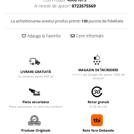
Ai nevoie de ajutor?
0723575569
La achizitionarea acestui produs primiti
130
puncte de fidelitate
Adauga la Favorite
Cere informatii
MAGAZIN DE ÎNCREDERE
LIVRARE GRATUITĂ
⭐⭐⭐⭐⭐ pe Google din peste 1500 de
la comenzi peste 249 lei
recenzii
Plata securizata
Retur gratuit
Plata securizata cu card sau ramburs
în 30 de zile
Produse Originale
Rate fara Dobanda