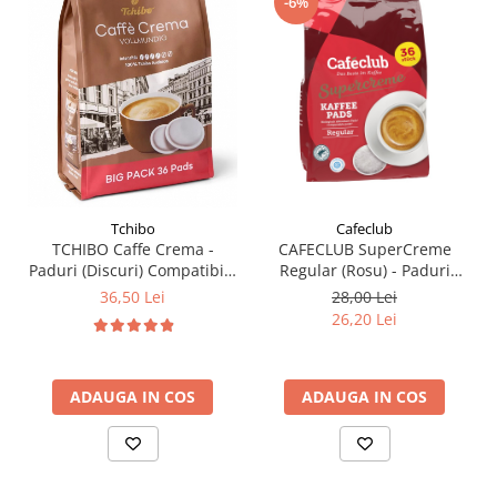
-6%
Cafeclub
Tchibo
CAFECLUB SuperCreme
TCHIBO Caffe Crema -
Regular (Rosu) - Paduri
Paduri (Discuri) Compatibile
(Discuri) Compatibile
Senseo 62mm - Monodoze
28,00 Lei
36,50 Lei
Senseo 62mm Monodoze
36buc
26,20 Lei
36buc
ADAUGA IN COS
ADAUGA IN COS