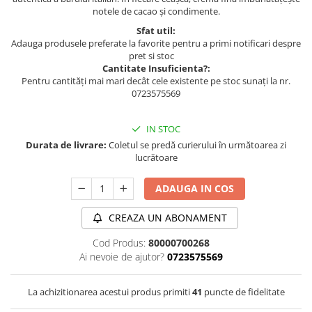
notele de cacao și condimente.
Sfat util:
Adauga produsele preferate la favorite pentru a primi notificari despre
pret si stoc
Cantitate Insuficienta?:
Pentru cantități mai mari decât cele existente pe stoc sunați la nr.
0723575569
IN STOC
Durata de livrare:
Coletul se predă curierului în următoarea zi
lucrătoare
ADAUGA IN COS
CREAZA UN ABONAMENT
Cod Produs:
80000700268
Ai nevoie de ajutor?
0723575569
La achizitionarea acestui produs primiti
41
puncte de fidelitate