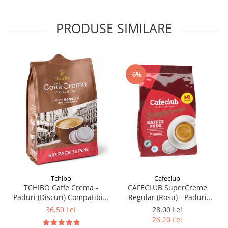
PRODUSE SIMILARE
-6%
Cafeclub
Tchibo
CAFECLUB SuperCreme
TCHIBO Caffe Crema -
Regular (Rosu) - Paduri
Paduri (Discuri) Compatibile
(Discuri) Compatibile
Senseo 62mm - Monodoze
28,00 Lei
36,50 Lei
Senseo 62mm Monodoze
36buc
26,20 Lei
36buc