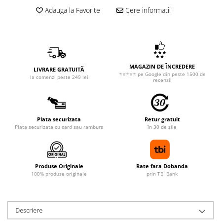
Adauga la Favorite
Cere informatii
MAGAZIN DE ÎNCREDERE
LIVRARE GRATUITĂ
⭐⭐⭐⭐⭐ pe Google din peste 1500 de
la comenzi peste 249 lei
recenzii
Plata securizata
Retur gratuit
Plata securizata cu card sau ramburs
în 30 de zile
Produse Originale
Rate fara Dobanda
100% produse originale
prin TBI Bank
Descriere