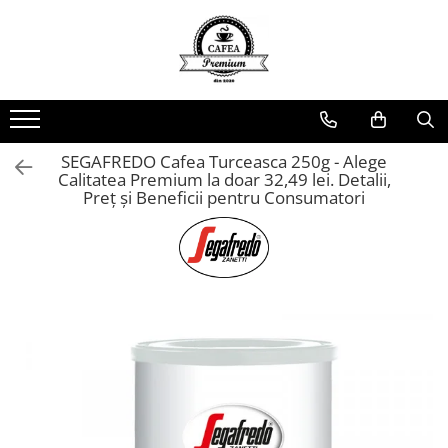
Ceai Premium
Capsule cu Cafea
Specialități
Dulciuri
Accesorii & Cadouri
Ceai in Plic
Capsule cu Cafea
Cafea Instant
Rontanele Sarate
Cadouri
Ceai Vărsat
Mix-uri
Biscuiti & Fursecuri
Condimente
SEGAFREDO Cafea Turceasca 250g - Alege
Ceai Instant
Ciocolată Caldă / Cappuccino
Ciocolata & Praline
Lapte pentru Cafea
Calitatea Premium la doar 32,49 lei. Detalii,
Preț și Beneficii pentru Consumatori
Cacao
Dropsuri/Jeleuri
Pahare / Capace / Palete
Gem si Dulceata din Fructe
Siropuri și Topping
Guma de Mestecat
Ulei și Oțet
Napolitane
Ustensile Diverse
Nuci, Alune si Fructe Deshidratate
Zahăr, Miere & Îndulcitori
Prajituri Ambalate