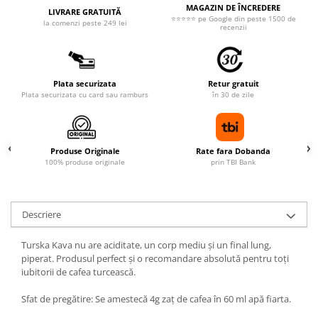
MAGAZIN DE ÎNCREDERE
LIVRARE GRATUITĂ
⭐⭐⭐⭐⭐ pe Google din peste 1500 de
la comenzi peste 249 lei
recenzii
Plata securizata
Retur gratuit
Plata securizata cu card sau ramburs
în 30 de zile
Produse Originale
Rate fara Dobanda
100% produse originale
prin TBI Bank
Descriere
Turska Kava nu are aciditate, un corp mediu și un final lung,
piperat. Produsul perfect și o recomandare absolută pentru toți
iubitorii de cafea turcească.
Sfat de pregătire: Se amestecă 4g zaț de cafea în 60 ml apă fiarta.