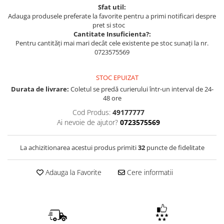
Sfat util:
Adauga produsele preferate la favorite pentru a primi notificari despre
pret si stoc
Cantitate Insuficienta?:
Pentru cantități mai mari decât cele existente pe stoc sunați la nr.
0723575569
STOC EPUIZAT
Durata de livrare:
Coletul se predă curierului într-un interval de 24-
48 ore
Cod Produs:
49177777
Ai nevoie de ajutor?
0723575569
La achizitionarea acestui produs primiti
32
puncte de fidelitate
Adauga la Favorite
Cere informatii