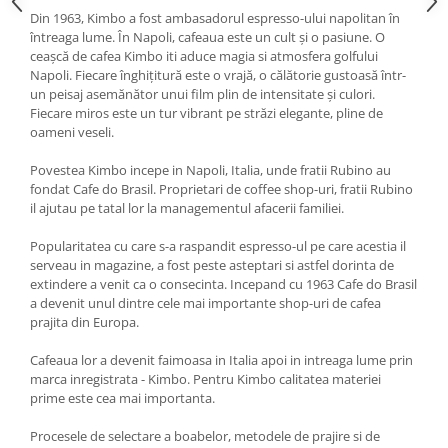
Din 1963, Kimbo a fost ambasadorul espresso-ului napolitan în
întreaga lume. În Napoli, cafeaua este un cult și o pasiune. O
ceașcă de cafea Kimbo iti aduce magia si atmosfera golfului
Napoli. Fiecare înghițitură este o vrajă, o călătorie gustoasă într-
un peisaj asemănător unui film plin de intensitate și culori.
Fiecare miros este un tur vibrant pe străzi elegante, pline de
oameni veseli.
Povestea Kimbo incepe in Napoli, Italia, unde fratii Rubino au
fondat Cafe do Brasil. Proprietari de coffee shop-uri, fratii Rubino
il ajutau pe tatal lor la managementul afacerii familiei.
Popularitatea cu care s-a raspandit espresso-ul pe care acestia il
serveau in magazine, a fost peste asteptari si astfel dorinta de
extindere a venit ca o consecinta. Incepand cu 1963 Cafe do Brasil
a devenit unul dintre cele mai importante shop-uri de cafea
prajita din Europa.
Cafeaua lor a devenit faimoasa in Italia apoi in intreaga lume prin
marca inregistrata - Kimbo. Pentru Kimbo calitatea materiei
prime este cea mai importanta.
Procesele de selectare a boabelor, metodele de prajire si de