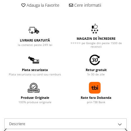
Adauga la Favorite
Cere informatii
MAGAZIN DE ÎNCREDERE
LIVRARE GRATUITĂ
⭐⭐⭐⭐⭐ pe Google din peste 1500 de
la comenzi peste 249 lei
recenzii
Plata securizata
Retur gratuit
Plata securizata cu card sau ramburs
în 30 de zile
Produse Originale
Rate fara Dobanda
100% produse originale
prin TBI Bank
Descriere