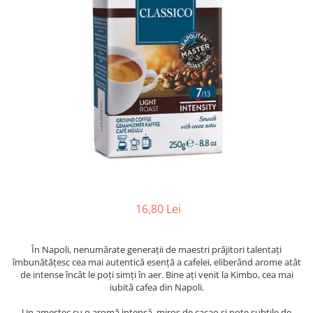
16,80 Lei
În Napoli, nenumărate generații de maestri prăjitori talentați
îmbunătățesc cea mai autentică esență a cafelei, eliberând arome atât
de intense încât le poți simți în aer. Bine ați venit la Kimbo, cea mai
iubită cafea din Napoli.
Un amestec cu o aromă intensă, miros de cacao și note subtile de