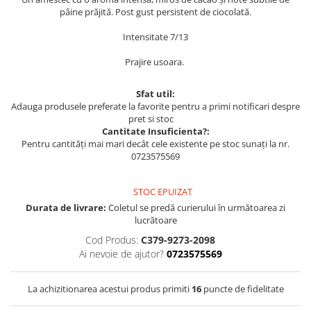
pâine prăjită. Post gust persistent de ciocolată.
Intensitate 7/13
Prajire usoara.
Sfat util:
Adauga produsele preferate la favorite pentru a primi notificari despre
pret si stoc
Cantitate Insuficienta?:
Pentru cantități mai mari decât cele existente pe stoc sunați la nr.
0723575569
STOC EPUIZAT
Durata de livrare:
Coletul se predă curierului în următoarea zi
lucrătoare
Cod Produs:
C379-9273-2098
Ai nevoie de ajutor?
0723575569
La achizitionarea acestui produs primiti
16
puncte de fidelitate