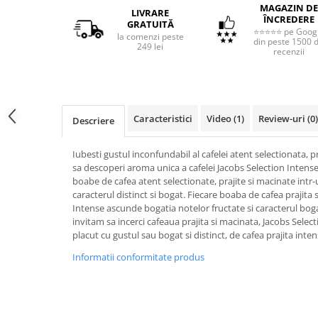
MAGAZIN DE
LIVRARE
ÎNCREDERE
GRATUITĂ
⭐⭐⭐⭐⭐ pe Goog
la comenzi peste
din peste 1500 
249 lei
recenzii
Caracteristici
Video
(1)
Review-uri
(0)
Descriere
Iubesti gustul inconfundabil al cafelei atent selectionata, p
sa descoperi aroma unica a cafelei Jacobs Selection Intense
boabe de cafea atent selectionate, prajite si macinate int
caracterul distinct si bogat. Fiecare boaba de cafea prajita
Intense ascunde bogatia notelor fructate si caracterul bogat 
invitam sa incerci cafeaua prajita si macinata, Jacobs Selec
placut cu gustul sau bogat si distinct, de cafea prajita inten
Informatii conformitate produs