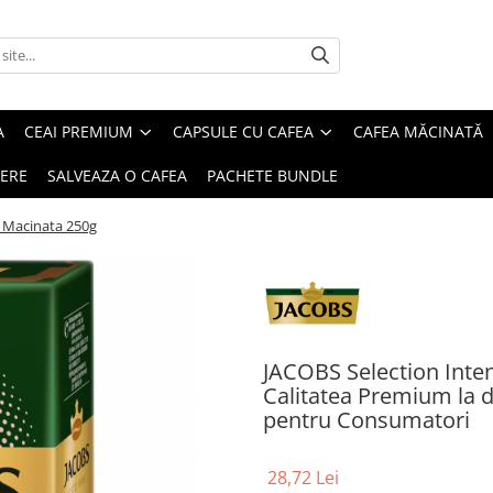
A
CEAI PREMIUM
CAPSULE CU CAFEA
CAFEA MĂCINATĂ
IERE
SALVEAZA O CAFEA
PACHETE BUNDLE
a Macinata 250g
JACOBS Selection Inte
Calitatea Premium la doa
pentru Consumatori
28,72 Lei