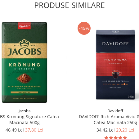
PRODUSE SIMILARE
-15%
Jacobs
Davidoff
BS Kronung Signature Cafea
DAVIDOFF Rich Aroma Vivid &
Macinata 500g
Cafea Macinata 250g
46,49 Lei
37,80 Lei
34,42 Lei
29,20 Lei