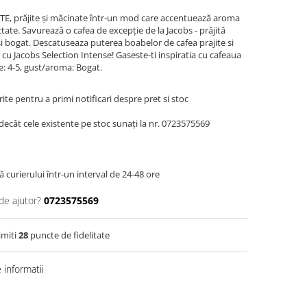
E, prăjite și măcinate într-un mod care accentuează aroma
ctate. Savurează o cafea de excepție de la Jacobs - prăjită
și bogat. Descatuseaza puterea boabelor de cafea prajite si
, cu Jacobs Selection Intense! Gaseste-ti inspiratia cu cafeaua
e: 4-5, gust/aroma: Bogat.
te pentru a primi notificari despre pret si stoc
decât cele existente pe stoc sunați la nr. 0723575569
 curierului într-un interval de 24-48 ore
de ajutor?
0723575569
imiti
28
puncte de fidelitate
informatii