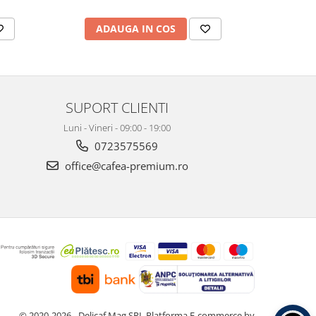
ADAUGA IN COS
AD
SUPORT CLIENTI
Luni - Vineri - 09:00 - 19:00
0723575569
office@cafea-premium.ro
© 2020-2026 - Delicaf Mag SRL
Platforma E-commerce by