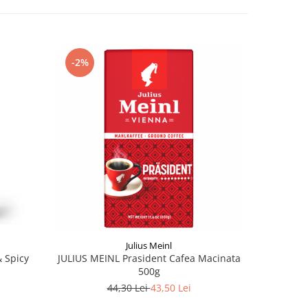
-2%
-11%
Julius Meinl
 Spicy
JULIUS MEINL Prasident Cafea Macinata
TCHIBO Ex
500g
44,30 Lei
43,50 Lei