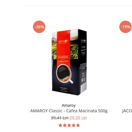
-26%
-19%
Amaroy
AMAROY Classic - Cafea Macinata 500g
JACO
39,41 Lei
29,20 Lei