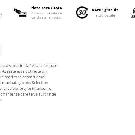
Plata securizata
Retur gratuit
Plata securizata cu
le
în 30 de zile
card sau ramburs
de
rajita si macinata? Atunci trebuie
. Aceasta este obtinuta din
r-un mod care accentueaza
 si macinata Jacobs Selection
al cafelei prajite intense. Te
tion Intense care te va surprinde
s.