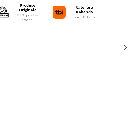
Produse
Rate fara
Originale
Dobanda
100% produse
prin TBI Bank
originale