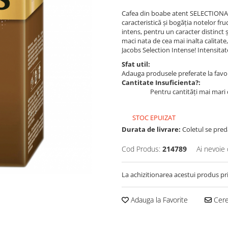
Cafea din boabe atent SELECTIONAT
caracteristică și bogăția notelor fru
intens, pentru un caracter distinct 
maci nata de cea mai inalta calitate
Jacobs Selection Intense! Intensitat
Sfat util:
Adauga produsele preferate la favori
Cantitate Insuficienta?:
Pentru cantități mai mari 
STOC EPUIZAT
Durata de livrare:
Coletul se predă
Cod Produs:
214789
Ai nevoie 
La achizitionarea acestui produs pr
Adauga la Favorite
Cere 