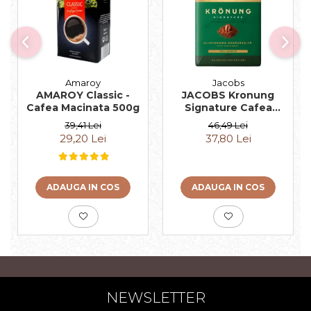
Amaroy
Jacobs
AMAROY Classic -
JACOBS Kronung
Cafea Macinata 500g
Signature Cafea
Macinata 500g
39,41 Lei
46,49 Lei
29,20 Lei
37,80 Lei
ADAUGA IN COS
ADAUGA IN COS
NEWSLETTER