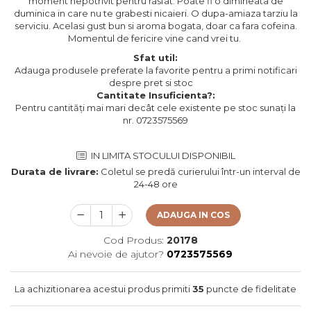
moment nepotrivit pentru rasfat. Poate fi o dimineata de
duminica in care nu te grabesti nicaieri. O dupa-amiaza tarziu la
serviciu. Acelasi gust bun si aroma bogata, doar ca fara cofeina.
Momentul de fericire vine cand vrei tu.
Sfat util:
Adauga produsele preferate la favorite pentru a primi notificari
despre pret si stoc
Cantitate Insuficienta?:
Pentru cantități mai mari decât cele existente pe stoc sunați la
nr. 0723575569
IN LIMITA STOCULUI DISPONIBIL
Durata de livrare:
Coletul se predă curierului într-un interval de
24-48 ore
ADAUGA IN COS
Cod Produs:
20178
Ai nevoie de ajutor?
0723575569
La achizitionarea acestui produs primiti
35
puncte de fidelitate