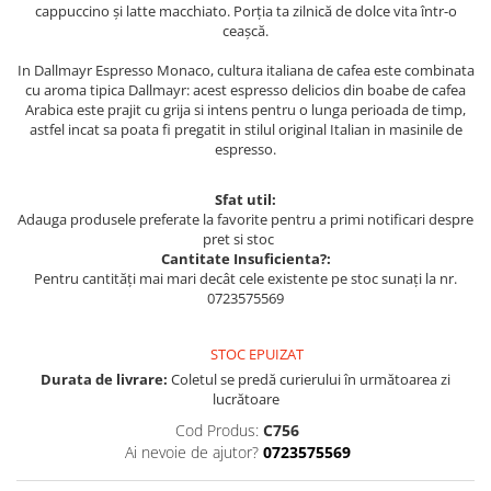
cappuccino și latte macchiato. Porția ta zilnică de dolce vita într-o
ceașcă.
In Dallmayr Espresso Monaco, cultura italiana de cafea este combinata
cu aroma tipica Dallmayr: acest espresso delicios din boabe de cafea
Arabica este prajit cu grija si intens pentru o lunga perioada de timp,
astfel incat sa poata fi pregatit in stilul original Italian in masinile de
espresso.
Sfat util:
Adauga produsele preferate la favorite pentru a primi notificari despre
pret si stoc
Cantitate Insuficienta?:
Pentru cantități mai mari decât cele existente pe stoc sunați la nr.
0723575569
STOC EPUIZAT
Durata de livrare:
Coletul se predă curierului în următoarea zi
lucrătoare
Cod Produs:
C756
Ai nevoie de ajutor?
0723575569