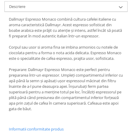
Descriere
Dallmayr Espresso Monaco combină cultura cafelei italiene cu
aroma caracteristică Dallmayr. Acest espresso sofisticat din
boabe arabica este prăjit cu atenție și intens, astfel încât să poată
fi preparat în mod autentic italian într-un espressor.
Corpul sau usor si aroma fina se imbina armonios cu notele de
ciocolata pentru a forma o nota acida delicata. Espresso Monaco
este o specialitate de cafea espresso, prajita usor, sofisticata.
Preparare: Dallmayr Espresso Monaco este perfect pentru
prepararea într-un espressor. Umpleți compartimentul inferior cu
apă până la semn și apăsați ușor espressoul măcinat din filtru
înainte de a-l pune deasupra apei. Înșurubați ferm partea
superioară pentru a menține totul pe loc. Încălziți espressorul pe
plită până când presiunea din compartimentul inferior forțează
apa prin zațul de cafea în camera superioară. Cafeaua este apoi
gata de băut.
Informatii conformitate produs