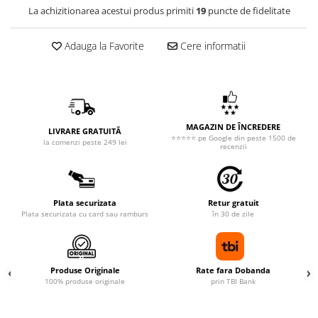
La achizitionarea acestui produs primiti
19
puncte de fidelitate
Adauga la Favorite
Cere informatii
MAGAZIN DE ÎNCREDERE
LIVRARE GRATUITĂ
⭐⭐⭐⭐⭐ pe Google din peste 1500 de
la comenzi peste 249 lei
recenzii
Plata securizata
Retur gratuit
Plata securizata cu card sau ramburs
în 30 de zile
Produse Originale
Rate fara Dobanda
100% produse originale
prin TBI Bank