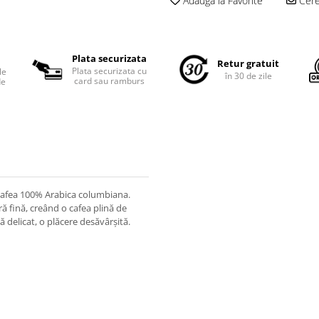
Adauga la Favorite
Cere 
Plata securizata
Retur gratuit
Plata securizata cu
le
în 30 de zile
card sau ramburs
de
cafea 100% Arabica columbiana.
ă fină, creând o cafea plină de
 delicat, o plăcere desăvârșită.