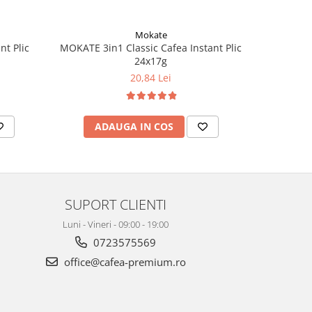
Mokate
t Plic
MOKATE 3in1 Classic Cafea Instant Plic
FORTUNA 
24x17g
S
20,84 Lei
ADAUGA IN COS
AD
SUPORT CLIENTI
Luni - Vineri - 09:00 - 19:00
0723575569
office@cafea-premium.ro