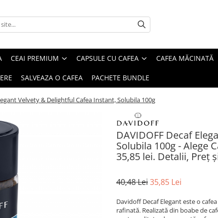
A
CEAI PREMIUM
CAPSULE CU CAFEA
CAFEA MĂCINATĂ
IERE
SALVEAZA O CAFEA
PACHETE BUNDLE
gant Velvety & Delightful Cafea Instant, Solubila 100g
DAVIDOFF Decaf Elegant
Solubila 100g - Alege 
35,85 lei. Detalii, Pre
40,48 Lei
35,85 Lei
Davidoff Decaf Elegant este o cafea
rafinată. Realizată din boabe de caf