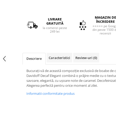
MAGAZIN DE
LIVRARE
ÎNCREDERE
GRATUITĂ
⭐⭐⭐⭐⭐ pe Goog
la comenzi peste
din peste 1500 
249 lei
recenzii
Caracteristici
Review-uri
(0)
Descriere
Bucurați-vă de această compoziție exclusivă de boabe de 
Davidoff Decaf Elegant combină o prăjire medie cu o textur
savoare, elegantă, cu ușoare note de caramel. Decofeinizată
Alegerea perfectă pentru orice moment al zilei.
Informatii conformitate produs