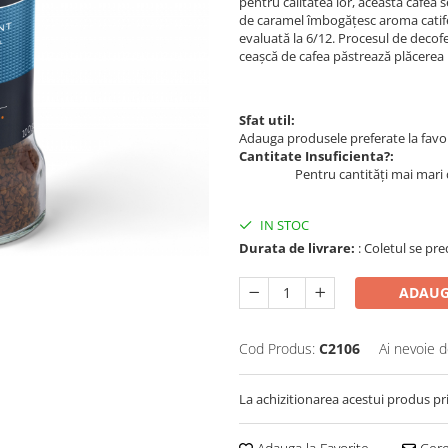
pentru calitatea lor, această cafea s
de caramel îmbogățesc aroma catifela
evaluată la 6/12. Procesul de decofe
ceașcă de cafea păstrează plăcerea p
Sfat util:
Adauga produsele preferate la favori
Cantitate Insuficienta?:
Pentru cantități mai mari 
IN STOC
Durata de livrare:
: Coletul se pre
ADAUG
Cod Produs:
C2106
Ai nevoie d
La achizitionarea acestui produs pr