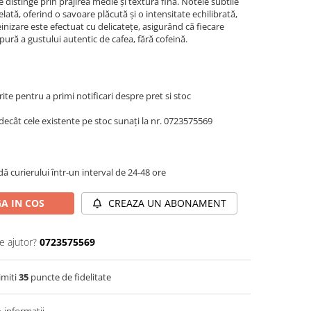
e distinge prin prăjirea medie și textura fină. Notele subtile
tă, oferind o savoare plăcută și o intensitate echilibrată,
inizare este efectuat cu delicatețe, asigurând că fiecare
ură a gustului autentic de cafea, fără cofeină.
te pentru a primi notificari despre pret si stoc
decât cele existente pe stoc sunați la nr. 0723575569
dă curierului într-un interval de 24-48 ore
A IN COS
CREAZA UN ABONAMENT
e ajutor?
0723575569
imiti
35
puncte de fidelitate