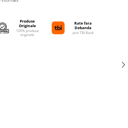
informatii
Produse
Rate fara
Originale
Dobanda
100% produse
prin TBI Bank
originale