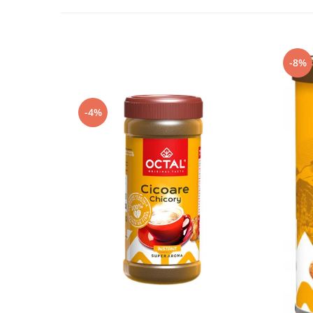
-8%
-4%