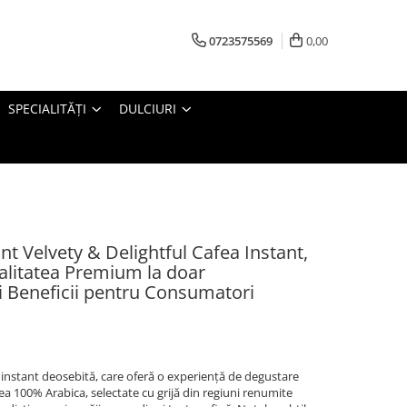
0723575569
0,00
SPECIALITĂȚI
DULCIURI
 Velvety & Delightful Cafea Instant,
Calitatea Premium la doar
ț și Beneficii pentru Consumatori
 instant deosebită, care oferă o experiență de degustare
ea 100% Arabica, selectate cu grijă din regiuni renumite